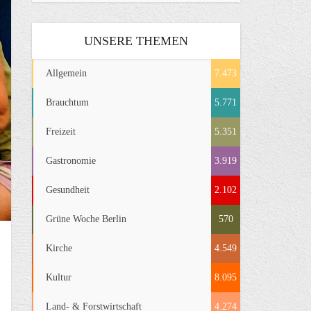
UNSERE THEMEN
Allgemein
7.473
Brauchtum
5.771
Freizeit
5.351
Gastronomie
3.919
Gesundheit
2.102
Grüne Woche Berlin
570
Kirche
4.549
Kultur
8.095
Land- & Forstwirtschaft
4.274