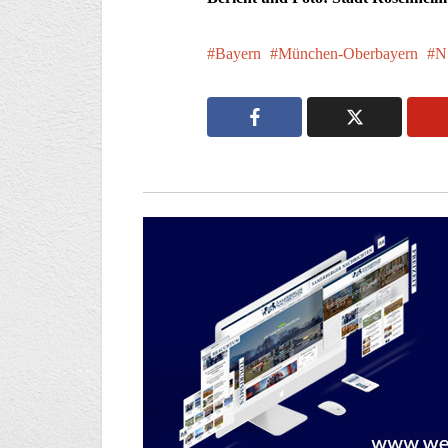
Bayern
München-Oberbayern
N