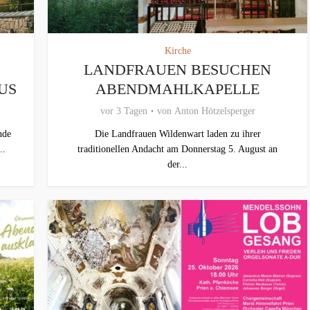
Kirche
LANDFRAUEN BESUCHEN
US
ABENDMAHLKAPELLE
vor 3 Tagen
von
Anton Hötzelsperger
nde
Die Landfrauen Wildenwart laden zu ihrer
..
traditionellen Andacht am Donnerstag 5. August an
der...