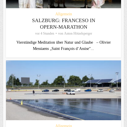
Allgemein
SALZBURG: FRANCESO IN
OPERN-MARATHON
vor 4 Stunden
von
Anton Hötzelsperger
Vierstündige Meditation über Natur und Glaube – Olivier
Messiaens „Saint François d‘Assise“...
Allgemein