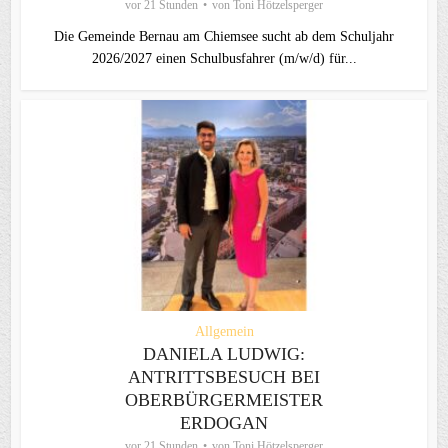
vor 21 Stunden
von
Toni Hötzelsperger
Die Gemeinde Bernau am Chiemsee sucht ab dem Schuljahr
2026/2027 einen Schulbusfahrer (m/w/d) für...
Allgemein
DANIELA LUDWIG:
ANTRITTSBESUCH BEI
OBERBÜRGERMEISTER
ERDOGAN
vor 21 Stunden
von
Toni Hötzelsperger