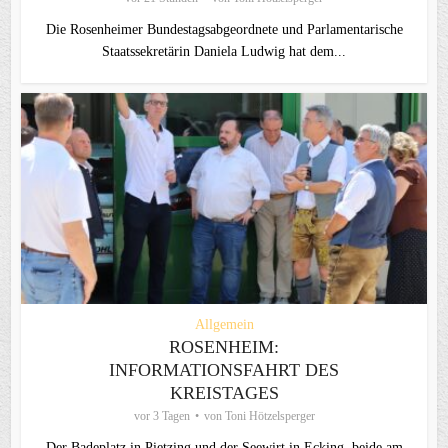
Die Rosenheimer Bundestagsabgeordnete und Parlamentarische
Staatssekretärin Daniela Ludwig hat dem...
Allgemein
ROSENHEIM:
INFORMATIONSFAHRT DES
KREISTAGES
vor 3 Tagen
von
Toni Hötzelsperger
Der Badeplatz in Pietzing und der Seewirt in Ecking, beide am