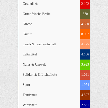
Gesundheit
2.102
Grüne Woche Berlin
570
Kirche
4.550
Kultur
8.097
Land- & Forstwirtschaft
4.275
Leitartikel
4.106
Natur & Umwelt
3.923
Solidarität & Lichtblicke
1.091
Sport
1.974
Tourismus
4.397
Wirtschaft
2.881