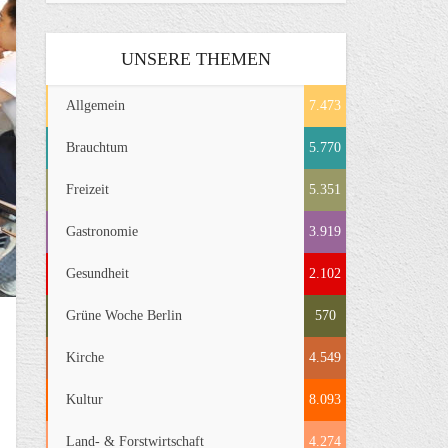
UNSERE THEMEN
Allgemein
7.473
Brauchtum
5.770
Freizeit
5.351
Gastronomie
3.919
Gesundheit
2.102
Grüne Woche Berlin
570
Kirche
4.549
Kultur
8.093
Land- & Forstwirtschaft
4.274