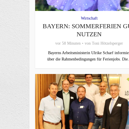
Wirtschaft
BAYERN: SOMMERFERIEN G
NUTZEN
vor 58 Minuten
von
Toni Hötzelsperger
Bayerns Arbeitsministerin Ulrike Scharf informie
über die Rahmenbedingungen für Ferienjobs. Die.