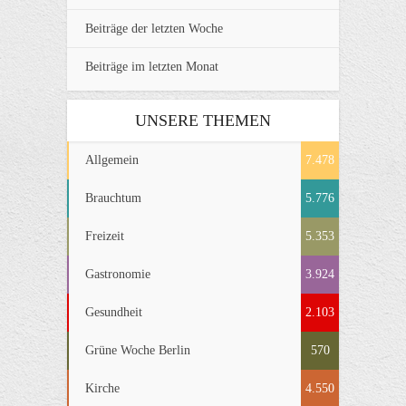
Beiträge der letzten Woche
Beiträge im letzten Monat
UNSERE THEMEN
Allgemein
7.478
Brauchtum
5.776
Freizeit
5.353
Gastronomie
3.924
Gesundheit
2.103
Grüne Woche Berlin
570
Kirche
4.550