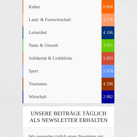
Kultur
8.098
Land- & Forstwirtschaft
4.276
Leitartikel
4.106
Natur & Umwelt
3.925
Solidarität & Lichtblicke
1.093
Sport
1.974
Tourismus
4.398
Wirtschaft
2.882
UNSERE BEITRÄGE TÄGLICH
ALS NEWSLETTER ERHALTEN
Wir versenden täglich einen Newsletter mit