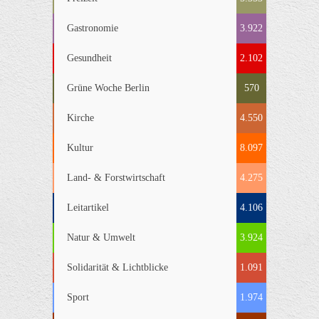
Gastronomie
3.922
Gesundheit
2.102
Grüne Woche Berlin
570
Kirche
4.550
Kultur
8.097
Land- & Forstwirtschaft
4.275
Leitartikel
4.106
Natur & Umwelt
3.924
Solidarität & Lichtblicke
1.091
Sport
1.974