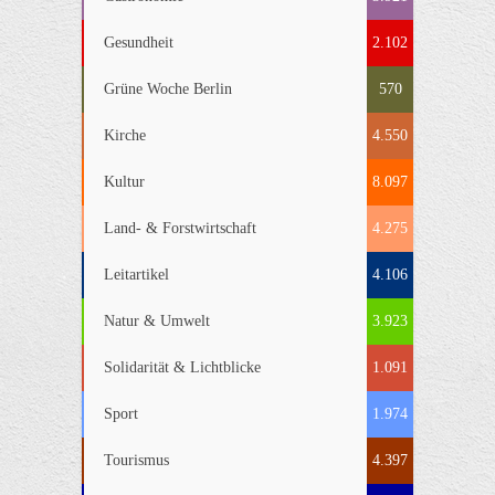
Gesundheit
2.102
Grüne Woche Berlin
570
Kirche
4.550
Kultur
8.097
Land- & Forstwirtschaft
4.275
Leitartikel
4.106
Natur & Umwelt
3.923
Solidarität & Lichtblicke
1.091
Sport
1.974
Tourismus
4.397