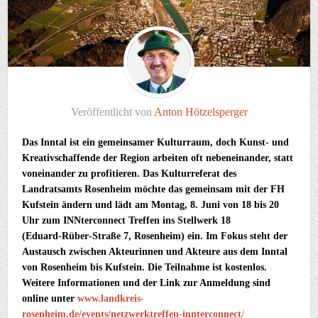
Veröffentlicht von
Anton Hötzelsperger
Das Inntal ist ein gemeinsamer Kulturraum, doch Kunst- und
Kreativschaffende der Region arbeiten oft nebeneinander, statt
voneinander zu profitieren. Das Kulturreferat des
Landratsamts Rosenheim möchte das gemeinsam mit der FH
Kufstein ändern und lädt am Montag, 8. Juni von 18 bis 20
Uhr zum INNterconnect Treffen ins Stellwerk 18
(Eduard‑Rüber‑Straße 7, Rosenheim) ein. Im Fokus steht der
Austausch zwischen Akteurinnen und Akteure aus dem Inntal
von Rosenheim bis Kufstein. Die Teilnahme ist kostenlos.
Weitere Informationen und der Link zur Anmeldung sind
online unter
www.landkreis-
rosenheim.de/events/netzwerktreffen-innterconnect
/