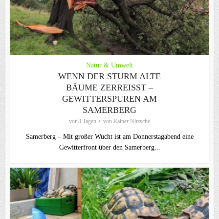
Natur & Umwelt
WENN DER STURM ALTE
BÄUME ZERREISST – G
EWITTERSPUREN AM S
AMERBERG
vor 3 Tagen
von
Rainer Nitzsche
Samerberg – Mit großer Wucht ist am Donnerstagabend eine
Gewitterfront über den Samerberg...