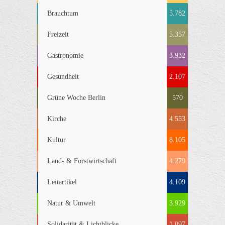
Brauchtum
5.782
Freizeit
5.357
Gastronomie
3.932
Gesundheit
2.107
Grüne Woche Berlin
570
Kirche
4.553
Kultur
8.105
Land- & Forstwirtschaft
4.279
Leitartikel
4.109
Natur & Umwelt
3.929
Solidarität & Lichtblicke
1.097