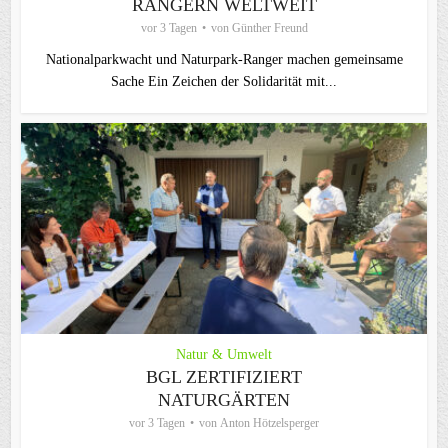
RANGERN WELTWEIT
vor 3 Tagen
von
Günther Freund
Nationalparkwacht und Naturpark-Ranger machen gemeinsame
Sache Ein Zeichen der Solidarität mit...
Natur & Umwelt
BGL ZERTIFIZIERT
NATURGÄRTEN
vor 3 Tagen
von
Anton Hötzelsperger