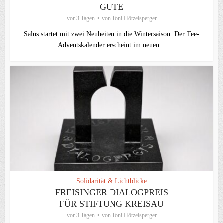
GUTE
vor 3 Tagen
von
Toni Hötzelsperger
Salus startet mit zwei Neuheiten in die Wintersaison: Der Tee-
Adventskalender erscheint im neuen...
Solidarität & Lichtblicke
FREISINGER DIALOGPREIS
FÜR STIFTUNG KREISAU
vor 3 Tagen
von
Toni Hötzelsperger