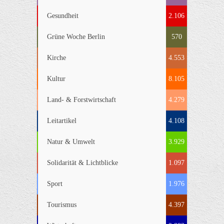
Gesundheit
2.106
Grüne Woche Berlin
570
Kirche
4.553
Kultur
8.105
Land- & Forstwirtschaft
4.279
Leitartikel
4.108
Natur & Umwelt
3.929
Solidarität & Lichtblicke
1.097
Sport
1.976
Tourismus
4.397