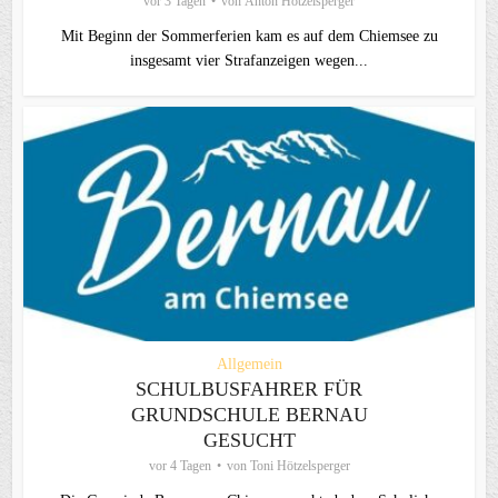
vor 3 Tagen
von
Anton Hötzelsperger
Mit Beginn der Sommerferien kam es auf dem Chiemsee zu
insgesamt vier Strafanzeigen wegen...
Allgemein
SCHULBUSFAHRER FÜR
GRUNDSCHULE BERNAU
GESUCHT
vor 4 Tagen
von
Toni Hötzelsperger