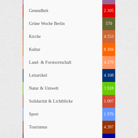
Gesundheit
2.105
Grüne Woche Berlin
570
Kirche
4.553
Kultur
8.104
Land- & Forstwirtschaft
4.279
Leitartikel
4.108
Natur & Umwelt
3.928
Solidarität & Lichtblicke
1.097
Sport
1.976
Tourismus
4.397