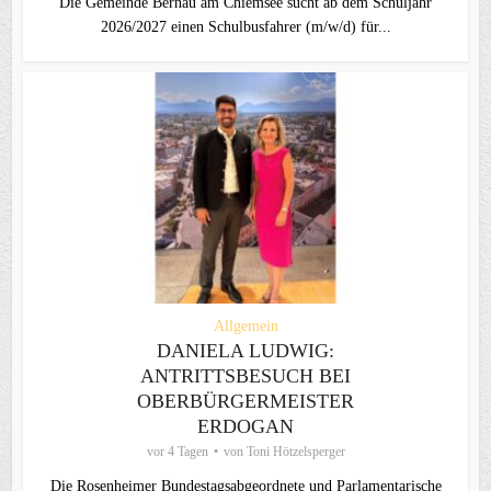
Die Gemeinde Bernau am Chiemsee sucht ab dem Schuljahr
2026/2027 einen Schulbusfahrer (m/w/d) für...
Allgemein
DANIELA LUDWIG:
ANTRITTSBESUCH BEI
OBERBÜRGERMEISTER
ERDOGAN
vor 4 Tagen
von
Toni Hötzelsperger
Die Rosenheimer Bundestagsabgeordnete und Parlamentarische