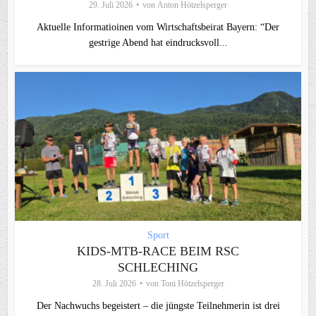
29. Juli 2026
von
Anton Hötzelsperger
Aktuelle Informatioinen vom Wirtschaftsbeirat Bayern: “Der
gestrige Abend hat eindrucksvoll...
Sport
KIDS-MTB-RACE BEIM RSC
SCHLECHING
28. Juli 2026
von
Toni Hötzelsperger
Der Nachwuchs begeistert – die jüngste Teilnehmerin ist drei