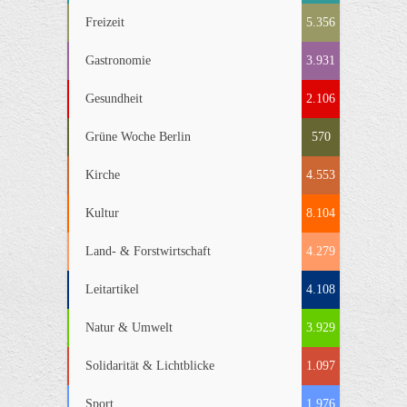
Freizeit
5.356
Gastronomie
3.931
Gesundheit
2.106
Grüne Woche Berlin
570
Kirche
4.553
Kultur
8.104
Land- & Forstwirtschaft
4.279
Leitartikel
4.108
Natur & Umwelt
3.929
Solidarität & Lichtblicke
1.097
Sport
1.976