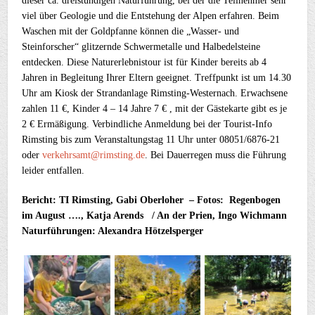
dieser ca. dreistündigen Naturführung, bei der die Teilnehmer sehr
viel über Geologie und die Entstehung der Alpen erfahren. Beim
Waschen mit der Goldpfanne können die „Wasser- und
Steinforscher“ glitzernde Schwermetalle und Halbedelsteine
entdecken. Diese Naturerlebnistour ist für Kinder bereits ab 4
Jahren in Begleitung Ihrer Eltern geeignet. Treffpunkt ist um 14.30
Uhr am Kiosk der Strandanlage Rimsting-Westernach. Erwachsene
zahlen 11 €, Kinder 4 – 14 Jahre 7 € , mit der Gästekarte gibt es je
2 € Ermäßigung. Verbindliche Anmeldung bei der Tourist-Info
Rimsting bis zum Veranstaltungstag 11 Uhr unter 08051/6876-21
oder
verkehrsamt@rimsting.de
. Bei Dauerregen muss die Führung
leider entfallen.
Bericht: TI Rimsting, Gabi Oberloher – Fotos: Regenbogen
im August …., Katja Arends / An der Prien, Ingo Wichmann
Naturführungen: Alexandra Hötzelsperger