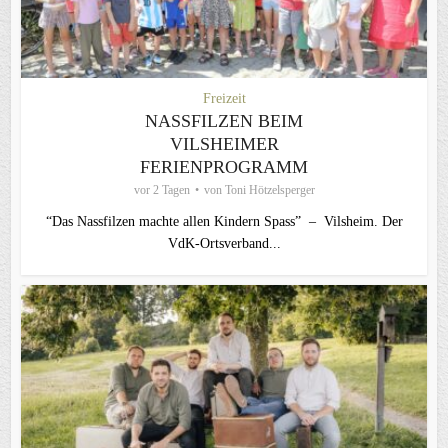
Freizeit
NASSFILZEN BEIM
VILSHEIMER
FERIENPROGRAMM
vor 2 Tagen
von
Toni Hötzelsperger
“Das Nassfilzen machte allen Kindern Spass” – Vilsheim. Der
VdK-Ortsverband...