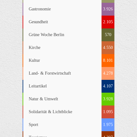
Gastronomie
3.926
Gesundheit
2.105
Grüne Woche Berlin
570
Kirche
4.550
Kultur
8.101
Land- & Forstwirtschaft
4.278
Leitartikel
4.107
Natur & Umwelt
3.928
Solidarität & Lichtblicke
1.095
Sport
1.975