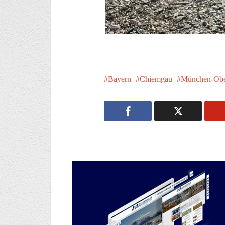
Bayern
Chiemgau
München-Obe