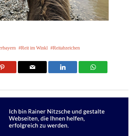
rbayern
Reit im Winkl
Reitabzeichen