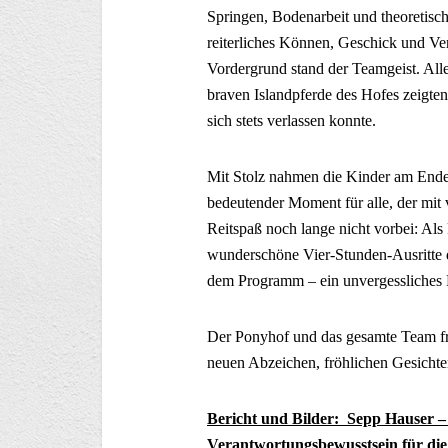
Springen, Bodenarbeit und theoretis
reiterliches Können, Geschick und Ve
Vordergrund stand der Teamgeist. All
braven Islandpferde des Hofes zeigten 
sich stets verlassen konnte.
Mit Stolz nahmen die Kinder am Ende
bedeutender Moment für alle, der mit 
Reitspaß noch lange nicht vorbei: Als
wunderschöne Vier-Stunden-Ausritte d
dem Programm – ein unvergessliches E
Der Ponyhof und das gesamte Team freu
neuen Abzeichen, fröhlichen Gesichte
Bericht und Bilder: Sepp Hauser 
Verantwortungsbewusstsein für die 