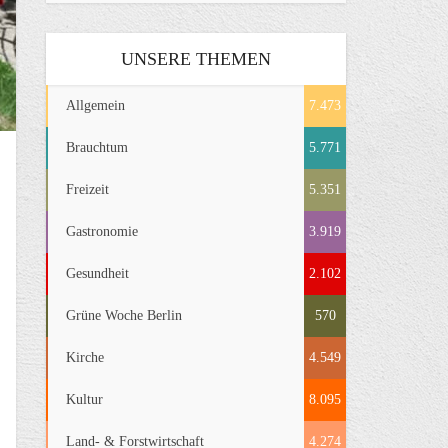
UNSERE THEMEN
Allgemein
7.473
Brauchtum
5.771
Freizeit
5.351
Gastronomie
3.919
Gesundheit
2.102
Grüne Woche Berlin
570
Kirche
4.549
Kultur
8.095
Land- & Forstwirtschaft
4.274