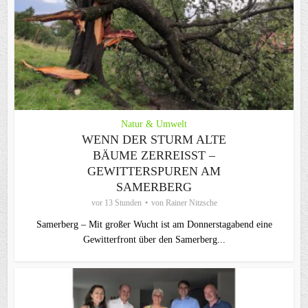
Natur & Umwelt
WENN DER STURM ALTE
BÄUME ZERREISST – G
EWITTERSPUREN AM S
AMERBERG
vor 13 Stunden
von
Rainer Nitzsche
Samerberg – Mit großer Wucht ist am Donnerstagabend eine
Gewitterfront über den Samerberg...