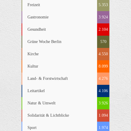
Freizeit
5.353
Gastronomie
3.924
Gesundheit
2.104
Grüne Woche Berlin
570
Kirche
4.550
Kultur
8.099
Land- & Forstwirtschaft
4.276
Leitartikel
4.106
Natur & Umwelt
3.926
Solidarität & Lichtblicke
1.094
Sport
1.974