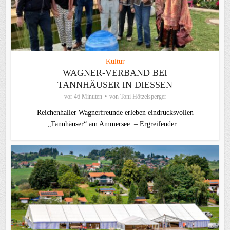
Kultur
WAGNER-VERBAND BEI
TANNHÄUSER IN DIESSEN
vor 46 Minuten
von
Toni Hötzelsperger
Reichenhaller Wagnerfreunde erleben eindrucksvollen
„Tannhäuser“ am Ammersee – Ergreifender...