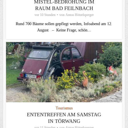
MISTEL-BEDROHUNG IM
RAUM BAD FEILNBACH
vor 10 Stunden
von
Anton Hötzelsperger
Rund 700 Bäume sollen gepflegt werden, Infoabend am 12.
August – Keine Frage, schön...
Tourismus
ENTENTREFFEN AM SAMSTAG
IN TÖRWANG
vor 11 Stunden
von
Anton Hötzelsperger