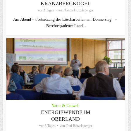
KRANZBERGKOGEL
vor 2 Tagen
von
Anton Hötzelsperger
Am Abend – Fortsetzung der Löscharbeiten am Donnerstag –
Berchtesgadener Land...
Natur & Umwelt
ENERGIEWENDE IM
OBERLAND
vor 3 Tagen
von
Toni Hötzelsperger