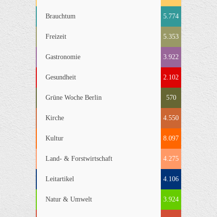
Brauchtum
5.774
Freizeit
5.353
Gastronomie
3.922
Gesundheit
2.102
Grüne Woche Berlin
570
Kirche
4.550
Kultur
8.097
Land- & Forstwirtschaft
4.275
Leitartikel
4.106
Natur & Umwelt
3.924