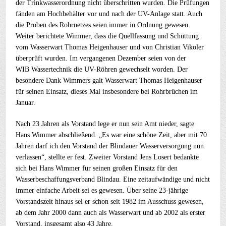
der Trinkwasserordnung nicht überschritten wurden. Die Prüfungen
fänden am Hochbehälter vor und nach der UV-Anlage statt. Auch
die Proben des Rohrnetzes seien immer in Ordnung gewesen.
Weiter berichtete Wimmer, dass die Quellfassung und Schüttung
vom Wasserwart Thomas Heigenhauser und von Christian Vikoler
überprüft wurden. Im vergangenen Dezember seien von der
WIB Wassertechnik die UV-Röhren gewechselt worden. Der
besondere Dank Wimmers galt Wasserwart Thomas Heigenhauser
für seinen Einsatz, dieses Mal insbesondere bei Rohrbrüchen im
Januar.
Nach 23 Jahren als Vorstand lege er nun sein Amt nieder, sagte
Hans Wimmer abschließend. „Es war eine schöne Zeit, aber mit 70
Jahren darf ich den Vorstand der Blindauer Wasserversorgung nun
verlassen“, stellte er fest. Zweiter Vorstand Jens Losert bedankte
sich bei Hans Wimmer für seinen großen Einsatz für den
Wasserbeschaffungsverband Blindau. Eine zeitaufwändige und nicht
immer einfache Arbeit sei es gewesen. Über seine 23-jährige
Vorstandszeit hinaus sei er schon seit 1982 im Ausschuss gewesen,
ab dem Jahr 2000 dann auch als Wasserwart und ab 2002 als erster
Vorstand, insgesamt also 43 Jahre.