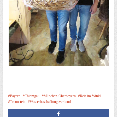
Bayern
Chiemgau
München-Oberbayern
Reit im Winkl
Traunstein
Wasserbeschaffungsverband