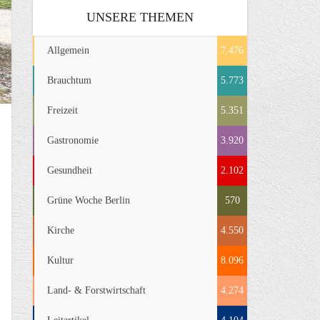
UNSERE THEMEN
Allgemein
7.476
Brauchtum
5.773
Freizeit
5.351
Gastronomie
3.920
Gesundheit
2.102
Grüne Woche Berlin
570
Kirche
4.550
Kultur
8.096
Land- & Forstwirtschaft
4.274