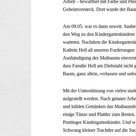
Arbeit – bewaffnet mit Farbe und Pin
Geheimversteck. Dort wurde der Baum 
Am 09.05. war es dann soweit. Saube
den Weg zu den Kindergartenkindern d
warteten. Nachdem die Kindergartenle
Kathrin Hell all unseren Forderungen
Aushändigung des Maibaums einversta
dass Familie Hell am Diebstahl nicht ga
Baum, ganz allein, verlassen und unb
Mit der Unterstützung von vielen st
aufgestellt werden. Nach getaner Arbe
und kühlen Getränken das Maibaumfe
einige Tänze und Plattler zum Besten
Pruttinger Kindergartenkinder. Und we
Schwung kleiner Trachtler auf die Su