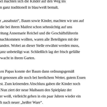
sel machten sich die Kinder auf den Weg ins
ganz traditionell in blau/weiß bemalt.
r „ausabutzt“, Baum sowie Kinder, machten wir uns auf
ie bei ihrem Maifest schon sehnsüchtig auf uns
itung Annemarie Reichel und die Geschäftsführerin
 nachkommen wollten, waren alle Beteiligten mit der
nden. Wobei an dieser Stelle erwähnt werden muss,
nz unbeteiligt war. Schließlich lag der frisch gefällte
ewacht in ihrem Garten.
arken Papas konnte der Baum dann ordnungsgemäß
it genossen alle noch bei herrlichem Wetter, gutem Essen
st. Zum krönenden Abschluss gaben die Kinder noch
. Nun ziert der neue Maibaum den Spielplatz der
r weiß, vielleicht gehen in ein paar Jahren wieder ein
ch nach neuer „heißer Ware“.