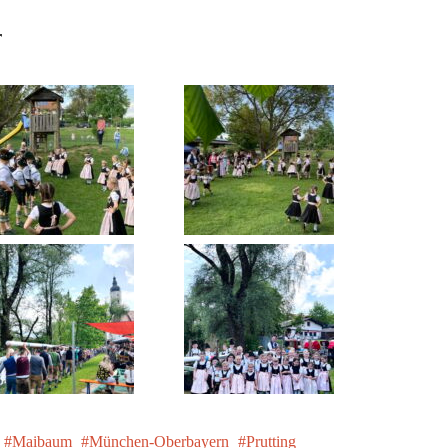
r
Maibaum
München-Oberbayern
Prutting