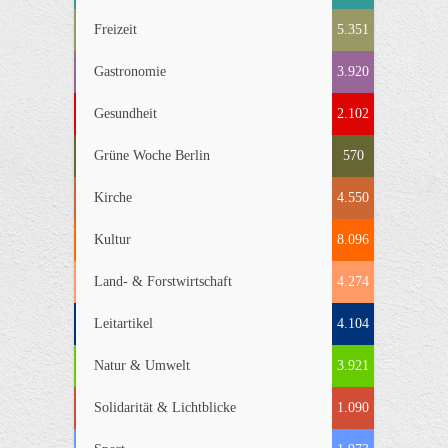
Freizeit
5.351
Gastronomie
3.920
Gesundheit
2.102
Grüne Woche Berlin
570
Kirche
4.550
Kultur
8.096
Land- & Forstwirtschaft
4.274
Leitartikel
4.104
Natur & Umwelt
3.921
Solidarität & Lichtblicke
1.090