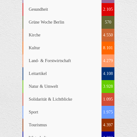
Gesundheit
2.105
Grüne Woche Berlin
570
Kirche
4.550
Kultur
8.101
Land- & Forstwirtschaft
4.279
Leitartikel
4.108
Natur & Umwelt
3.928
Solidarität & Lichtblicke
1.095
Sport
1.975
Tourismus
4.397