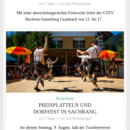
vor 3 Tagen
von
Toni Hötzelsperger
Mit einer abwechslungsreichen Festwoche feiert der GTEV
Hochries-Samerberg Grainbach von 13. bis 17...
Brauchtum
PREISPLATTELN UND
DORFFEST IN SACHRANG
vor 3 Tagen
von
Toni Hötzelsperger
An diesem Sonntag, 9. August, lädt der Trachtenverein