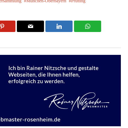
Versammlung
München-Oberbayern
Prutting