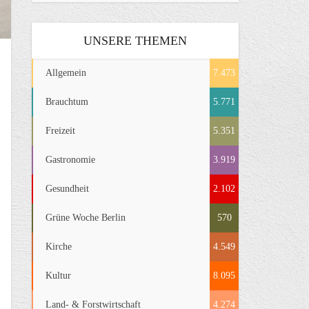
UNSERE THEMEN
Allgemein
7.473
Brauchtum
5.771
Freizeit
5.351
Gastronomie
3.919
Gesundheit
2.102
Grüne Woche Berlin
570
Kirche
4.549
Kultur
8.095
Land- & Forstwirtschaft
4.274