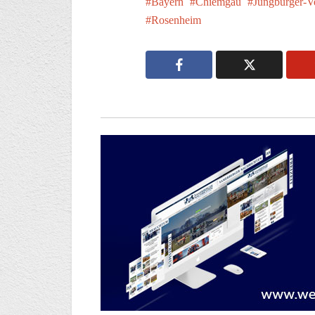
Bayern
Chiemgau
Jungbürger-
Rosenheim