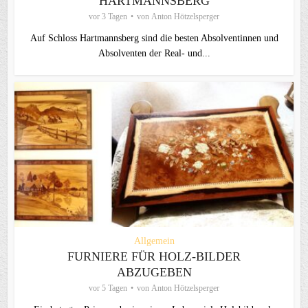
HARTMANNSBERG
vor 3 Tagen
von
Anton Hötzelsperger
Auf Schloss Hartmannsberg sind die besten Absolventinnen und
Absolventen der Real- und...
Allgemein
FURNIERE FÜR HOLZ-BILDER
ABZUGEBEN
vor 5 Tagen
von
Anton Hötzelsperger