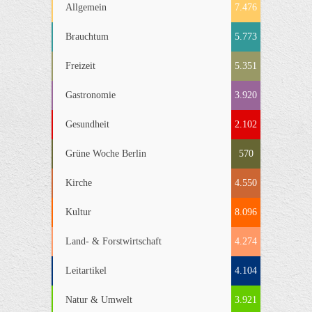
Allgemein
7.476
Brauchtum
5.773
Freizeit
5.351
Gastronomie
3.920
Gesundheit
2.102
Grüne Woche Berlin
570
Kirche
4.550
Kultur
8.096
Land- & Forstwirtschaft
4.274
Leitartikel
4.104
Natur & Umwelt
3.921