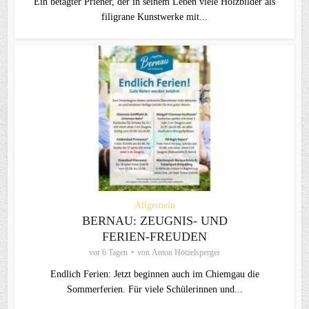
Ein betagter Priener, der in seinem Leben viele Holzbilder als
filigrane Kunstwerke mit...
Allgemein
BERNAU: ZEUGNIS- UND
FERIEN-FREUDEN
vor 6 Tagen
von
Anton Hötzelsperger
Endlich Ferien: Jetzt beginnen auch im Chiemgau die
Sommerferien. Für viele Schülerinnen und...