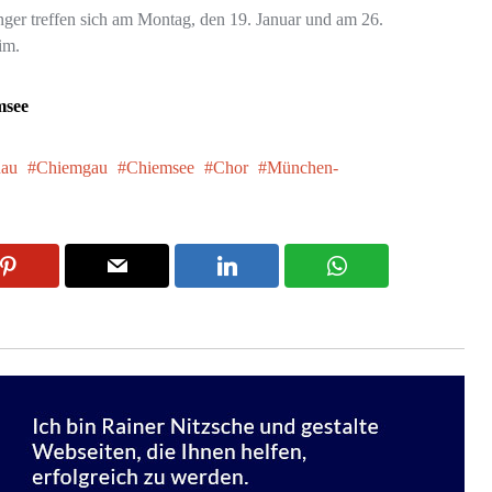
nger treffen sich am Montag, den 19. Januar und am 26.
im.
msee
nau
Chiemgau
Chiemsee
Chor
München-