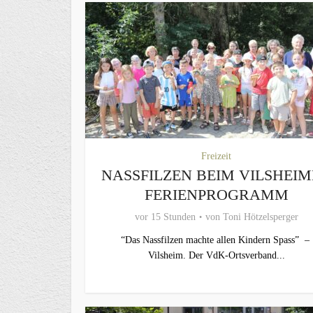
Freizeit
NASSFILZEN BEIM VILSHEI
FERIENPROGRAMM
vor 15 Stunden
von
Toni Hötzelsperger
“Das Nassfilzen machte allen Kindern Spass” –
Vilsheim. Der VdK-Ortsverband...