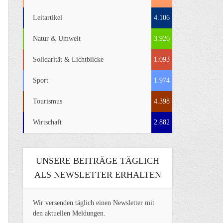
Leitartikel
4.106
Natur & Umwelt
3.926
Solidarität & Lichtblicke
1.093
Sport
1.974
Tourismus
4.398
Wirtschaft
2.882
UNSERE BEITRÄGE TÄGLICH
ALS NEWSLETTER ERHALTEN
Wir versenden täglich einen Newsletter mit
den aktuellen Meldungen.