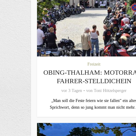
Freizeit
OBING-THALHAM: MOTORR
FAHRER-STELLDICHEIN
vor 3 Tagen
von
Toni Hötzelsperger
„Man soll die Feste feiern wie sie fallen“ ein alte
Sprichwort, denn so jung kommt man nicht mehr.