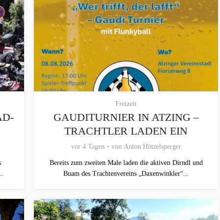
Freizeit
AD-
GAUDITURNIER IN ATZING –
TRACHTLER LADEN EIN
vor 4 Tagen
von
Anton Hötzelsperger
s
Bereits zum zweiten Male laden die aktiven Dirndl und
..
Buam des Trachtenvereins „Daxenwinkler“...