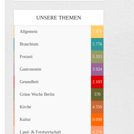
UNSERE THEMEN
Allgemein
7.478
Brauchtum
5.776
Freizeit
5.353
Gastronomie
3.924
Gesundheit
2.103
Grüne Woche Berlin
570
Kirche
4.550
Kultur
8.098
Land- & Forstwirtschaft
4.276