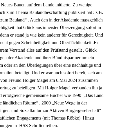
Neues Bauen auf dem Lande initiierte. Zu wenige
ach zum Thema Baulandbeschaffung publiziert hat : z.B.
 zum Bauland“ . Auch den in der Akademie massgeblich
htigkeit hat Glück aus innerster Überzeugung sofort in
nn er stand ja wie kein anderer für Gerechtigkeit. Und
ment gegen Scheinheiligkeit und Oberflächlichkeit .Er
em Verstand alles auf den Prüfstand gestellt . Glück
gen der Akademie und ihrer Bündnispartner um ein
 oder an den Überlegungen über eine nachhaltige und
ation beteiligt. Und er war auch sofort bereit, sich am
g von Freund Holger Magel am 6.Mai 2024 zusammen
ortrag zu beteiligen .Mit Holger Magel verbanden ihn ja
nd erfolgreiche gemeinsame Bücher wie 1990 „Das Land
ie ländlichen Räume“ , 2000 „Neue Wege in der
ger- und Sozialkultur zur Aktiven Bürgergesellschaft“
aftlichen Engagements (mit Thomas Röbke). Hinzu
hungen in HSS Schriftenreihen.