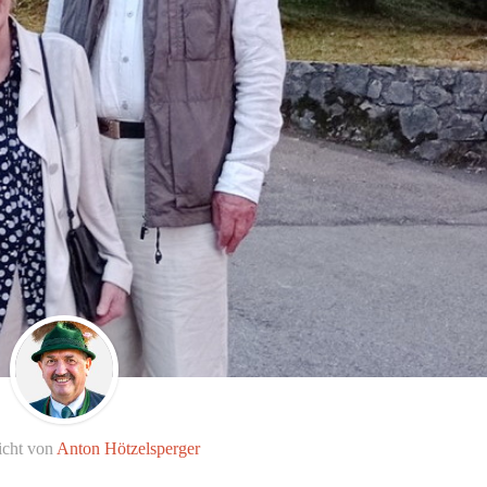
icht von
Anton Hötzelsperger