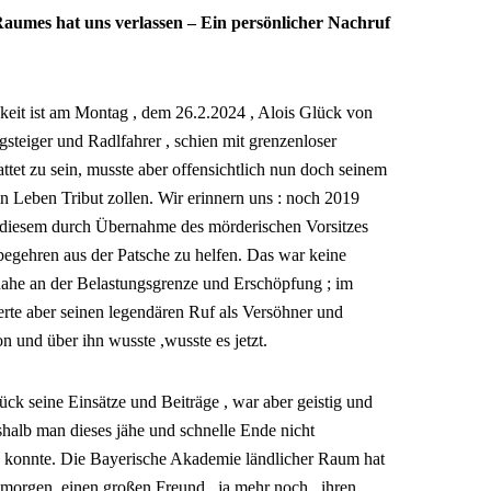
Raumes hat uns verlassen – Ein persönlicher Nachruf
hkeit ist am Montag , dem 26.2.2024 , Alois Glück von
gsteiger und Radlfahrer , schien mit grenzenloser
ttet zu sein, musste aber offensichtlich nun doch seinem
n Leben Tribut zollen. Wir erinnern uns : noch 2019
m diesem durch Übernahme des mörderischen Vorsitzes
gehren aus der Patsche zu helfen. Das war keine
t nahe an der Belastungsgrenze und Erschöpfung ; im
erte aber seinen legendären Ruf als Versöhner und
n und über ihn wusste ,wusste es jetzt.
lück seine Einsätze und Beiträge , war aber geistig und
shalb man dieses jähe und schnelle Ende nicht
 konnte. Die Bayerische Akademie ländlicher Raum hat
 morgen einen großen Freund , ja mehr noch , ihren