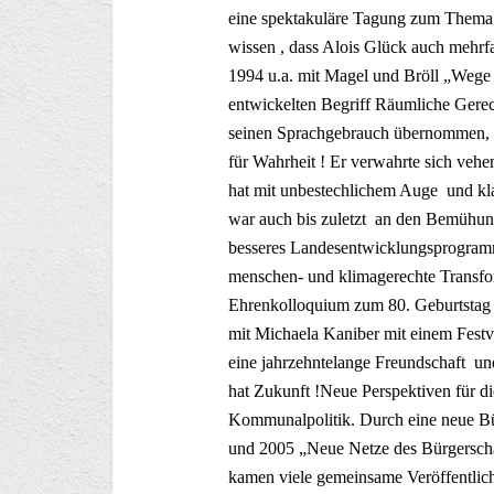
eine spektakuläre Tagung zum Thema 
wissen , dass Alois Glück auch mehrf
1994 u.a. mit Magel und Bröll „Wege
entwickelten Begriff Räumliche Gerec
seinen Sprachgebrauch übernommen, de
für Wahrheit ! Er verwahrte sich vehe
hat mit unbestechlichem Auge und klar
war auch bis zuletzt an den Bemühun
besseres Landesentwicklungsprogramm
menschen- und klimagerechte Transform
Ehrenkolloquium zum 80. Geburtsta
mit Michaela Kaniber mit einem Festv
eine jahrzehntelange Freundschaft u
hat Zukunft !Neue Perspektiven für d
Kommunalpolitik. Durch eine neue Bür
und 2005 „Neue Netze des Bürgersch
kamen viele gemeinsame Veröffentlic