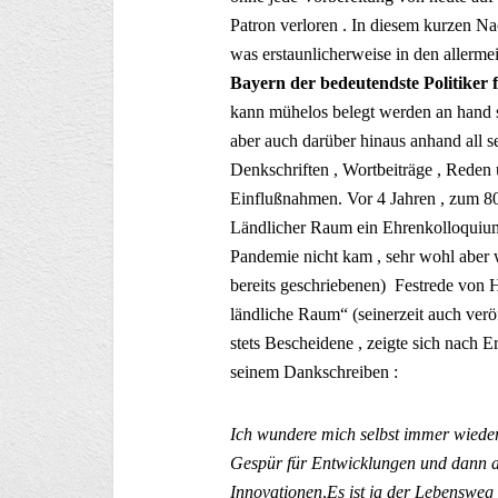
Patron verloren . In diesem kurzen N
was erstaunlicherweise in den allerme
Bayern der bedeutendste Politiker 
kann mühelos belegt werden an hand se
aber auch darüber hinaus anhand all se
Denkschriften , Wortbeiträge , Reden 
Einflußnahmen. Vor 4 Jahren , zum 8
Ländlicher Raum ein Ehrenkolloquium
Pandemie nicht kam , sehr wohl aber 
bereits geschriebenen) Festrede von 
ländliche Raum“ (seinerzeit auch verö
stets Bescheidene , zeigte sich nach 
seinem Dankschreiben :
Ich wundere mich selbst immer wiede
Gespür für Entwicklungen und dann a
Innovationen
.
Es ist ja der Lebensweg 