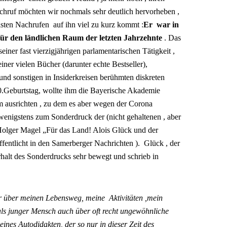
achruf möchten wir nochmals sehr deutlich hervorheben ,
isten Nachrufen auf ihn viel zu kurz kommt :
Er war in
für den ländlichen Raum der letzten Jahrzehnte
. Das
iner fast vierzigjährigen parlamentarischen Tätigkeit ,
iner vielen Bücher (darunter echte Bestseller),
und sonstigen in Insiderkreisen berühmten diskreten
0.Geburtstag, wollte ihm die Bayerische Akademie
 ausrichten , zu dem es aber wegen der Corona
wenigstens zum Sonderdruck der (nicht gehaltenen , aber
Holger Magel „Für das Land! Alois Glück und der
ffentlicht in den Samerberger Nachrichten ). Glück , der
Erhalt des Sonderdrucks sehr bewegt und schrieb in
r über meinen Lebensweg, meine Aktivitäten ,mein
ls junger Mensch auch über oft recht ungewöhnliche
eines Autodidakten, der so nur in dieser Zeit des