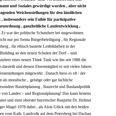
namt und Soziales gewürdigt wurden , aber nicht
ragenden Weichenstellungen für den ländlichen
insbesondere sein Faible für partizipative
neuordnung , ganzheitliche Landentwicklung ,
.
Er war der politische Schutzherr bei ungewohnten
cht nur pro forma Bürgerbeteiligung , für Regionale
g , für ethisch basierte Leitbildarbeit in der
Building an den neuen Schulen der Dorf – und
zherr eines neuen Think Tank wie ihn seit 1988 die
arstellt und dessen Ehrenmitglied er seit vielen Jahren
eranstaltungen mitgewirkt . Danach hiess es oft : der
nn als moralische , geistige oder gar fachliche
esondere Bauleitplanung , Baurecht und Baulandpolitik
ie von Landes – und Regionalplanung! Das kann bestens
or und einst oberster bayerischer Baujurist Dr. Helmut
er Magel 1978 dabei , als Alois Glück mit den beiden
den vom Kath. Landvolk auf dem Petersberg bei Dachau