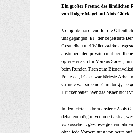
Ein großer Freund des ländlichen 
von Holger Magel auf Alois Glück
Völlig überraschend für die Öffentlic
uns gegangen. Er , der begeisterte Ber
Gesundheit und Willensstärke ausgesta
anstrengenden privaten und berufliche
opferte er sich für Markus Söder , u
beim Runden Tisch zum Bienenvolksbe
Petitesse , i.G. es war härteste Arbei
Grunde war sie eine Zumutung , steig
Brückenbauer. Wer das bisher nicht vo
In den letzten Jahren dosierte Alois G
debattenmäßig unverändert aktiv , we
voraussehen , geschweige denn ahnen
ohne jede Vorbereitung von heute auf