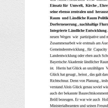
Einsatz für Umwelt, Kirche , Ehre
seine ebenso zentralen und heraus
Raum und Ländliche Raum Politik , 
Dorferneuerung , nachhaltige Flur
Integrierte Ländliche Entwicklung 
neuen Wegen wie partizipative und ni
Zusammenarbeit wie erstmals am Auerber
Gemeindeentwicklung , für Capacity 
Landentwicklung oder eben auch Schut
Bayerische Akademie ländlicher Raum d
ist. Hierin hat Glück an unzähligen V
Glück hat gesagt , heisst , das galt da
Richtschnur. Denn von Planung , insb
verstand Alois Glück genau soviel w
auch der bekannte Baurechtskommentat
Bröll bezeugen. Er war wie auch Holg
Ministerialbeamten und seinen Freun