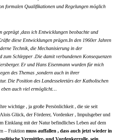
on formalen Qualifikationen und Regelungen möglich
 geprägt ,dass ich Entwicklungen beobachte und
räfte diese Entwicklungen prägen.In den 1960er Jahren
derne Technik, die Mechanisierung in der
rd zum Schlepper .Die damit verbundenen Konsequenzen
ersberger. Er und Hans Eisenmann wurden für mich
wegen des Themas ,sondern auch in ihrer
ktur. Die Position des Landessekretärs der Katholischen
eben auch viel ermöglicht…
e wichtige , ja große Persönlichkeit , die sie seit
 Alois Glück, der Förderer, Vordenker , Impulsgeber und
 im Einklang mit der Natur befindliches Leben auf dem
um – Fraktion
muss auffallen , dass auch jetzt wieder in
olitische Vermittler- und Vordenkerrolle, sein