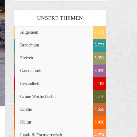
UNSERE THEMEN
Allgemein
7.476
Brauchtum
5.773
Freizeit
5.351
Gastronomie
3.920
Gesundheit
2.102
Grüne Woche Berlin
570
Kirche
4.550
Kultur
8.096
Land- & Forstwirtschaft
4.274