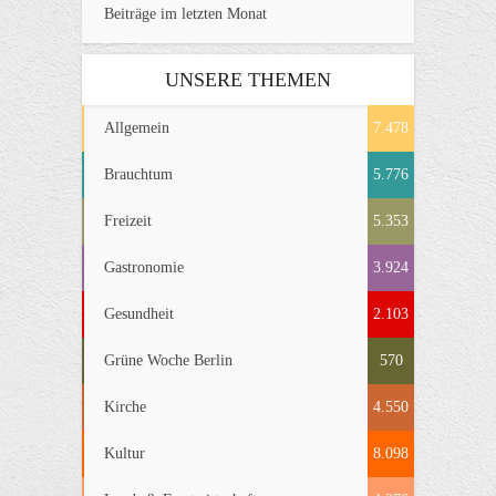
Beiträge im letzten Monat
UNSERE THEMEN
Allgemein
7.478
Brauchtum
5.776
Freizeit
5.353
Gastronomie
3.924
Gesundheit
2.103
Grüne Woche Berlin
570
Kirche
4.550
Kultur
8.098