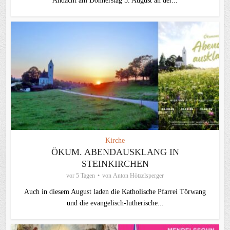
Andacht am Donnerstag 5. August an der...
Kirche
ÖKUM. ABENDAUSKLANG IN
STEINKIRCHEN
vor 5 Tagen
von
Anton Hötzelsperger
Auch in diesem August laden die Katholische Pfarrei Törwang
und die evangelisch‑lutherische...