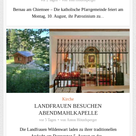
vor 2 Tagen
von
Toni Hötzelsperger
Bernau am Chiemsee – Die katholische Pfarrgemeinde feiert am
Montag, 10. August, ihr Patrozinium zu...
Kirche
LANDFRAUEN BESUCHEN
ABENDMAHLKAPELLE
vor 5 Tagen
von
Anton Hötzelsperger
Die Landfrauen Wildenwart laden zu ihrer traditionellen