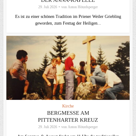
DER ANNA-KAPELLE
29. Juli 2026
von
Anton Hötzelsperger
Es ist zu einer schönen Tradition im Priener Weiler Griebling
geworden, zum Festtag der Heiligen...
Kirche
BERGMESSE AM
PITTENHARTER KREUZ
29. Juli 2026
von
Anton Hötzelsperger