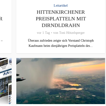
Leitartikel
HITTENKIRCHENER
R
PREISPLATTELN MIT
DIRNDLDRAHN
vor 1 Tag
von
Toni Hötzelsperger
 –
Überaus zufrieden zeigte sich Vorstand Christoph
Kaufmann beim diesjährigen Preisplatteln des...