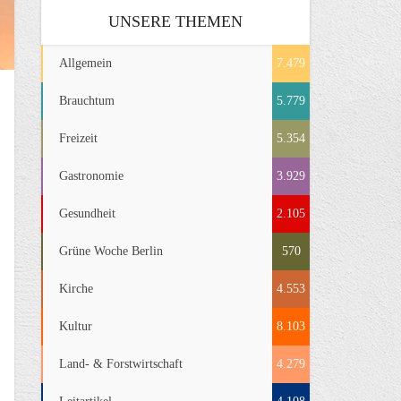
UNSERE THEMEN
Allgemein
7.479
Brauchtum
5.779
Freizeit
5.354
Gastronomie
3.929
Gesundheit
2.105
Grüne Woche Berlin
570
Kirche
4.553
Kultur
8.103
Land- & Forstwirtschaft
4.279