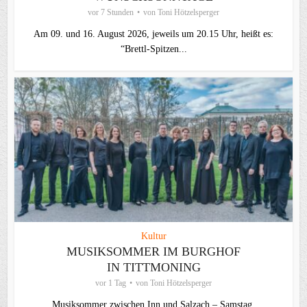
vor 7 Stunden
von
Toni Hötzelsperger
Am 09. und 16. August 2026, jeweils um 20.15 Uhr, heißt es:
“Brettl-Spitzen...
Kultur
MUSIKSOMMER IM BURGHOF
IN TITTMONING
vor 1 Tag
von
Toni Hötzelsperger
Musiksommer zwischen Inn und Salzach – Samstag,