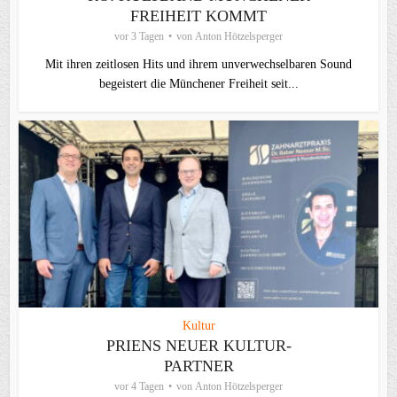
FREIHEIT KOMMT
vor 3 Tagen
von
Anton Hötzelsperger
Mit ihren zeitlosen Hits und ihrem unverwechselbaren Sound
begeistert die Münchener Freiheit seit...
Kultur
PRIENS NEUER KULTUR-
PARTNER
vor 4 Tagen
von
Anton Hötzelsperger