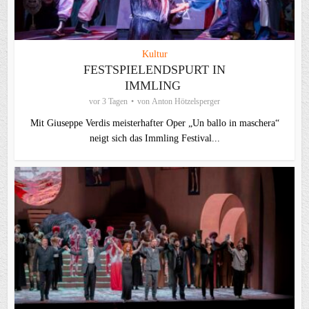
Kultur
FESTSPIELENDSPURT IN
IMMLING
vor 3 Tagen
von
Anton Hötzelsperger
Mit Giuseppe Verdis meisterhafter Oper „Un ballo in maschera“
neigt sich das Immling Festival...