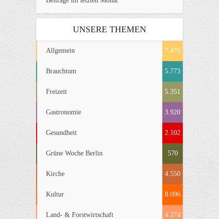
Beiträge im letzten Monat
UNSERE THEMEN
Allgemein
7.476
Brauchtum
5.773
Freizeit
5.351
Gastronomie
3.920
Gesundheit
2.102
Grüne Woche Berlin
570
Kirche
4.550
Kultur
8.096
Land- & Forstwirtschaft
4.274