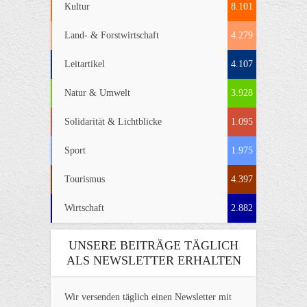
Kultur
8.101
Land- & Forstwirtschaft
4.279
Leitartikel
4.107
Natur & Umwelt
3.928
Solidarität & Lichtblicke
1.095
Sport
1.975
Tourismus
4.397
Wirtschaft
2.882
UNSERE BEITRÄGE TÄGLICH
ALS NEWSLETTER ERHALTEN
Wir versenden täglich einen Newsletter mit