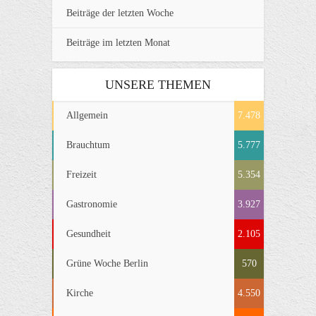
Beiträge der letzten Woche
Beiträge im letzten Monat
UNSERE THEMEN
Allgemein
7.478
Brauchtum
5.777
Freizeit
5.354
Gastronomie
3.927
Gesundheit
2.105
Grüne Woche Berlin
570
Kirche
4.550