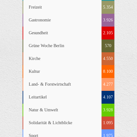
Freizeit
5.354
Gastronomie
3.926
Gesundheit
2.105
Grüne Woche Berlin
570
Kirche
4.550
Kultur
8.100
Land- & Forstwirtschaft
4.277
Leitartikel
4.107
Natur & Umwelt
3.928
Solidarität & Lichtblicke
1.095
Sport
1.975