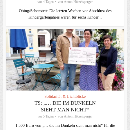
vor 4 Tagen
von
Anton Hötzelsperger
Obing/Schonstett: Die letzten Wochen vor Abschluss des
Kindergartenjahres waren für sechs Kinder...
Solidarität & Lichtblicke
TS: „… DIE IM DUNKELN
SIEHT MAN NICHT“
vor 5 Tagen
von
Anton Hötzelsperger
1.500 Euro von „… die im Dunkeln sieht man nicht“ für die