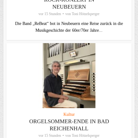
NEUBEUERN
vor 15 Stunden
von
Toni Hötzelsperger
Die Band „ReBeat“ bot in Neubeuern eine Reise zurück in die
Musikgeschichte der 60er/70er Jahre...
Kultur
ORGELSOMMER-ENDE IN BAD
REICHENHALL
vor 15 Stunden
von
Toni Hötzelsperger