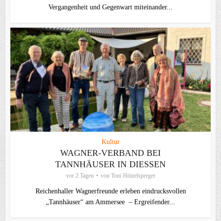
Vergangenheit und Gegenwart miteinander...
Kultur
WAGNER-VERBAND BEI
TANNHÄUSER IN DIESSEN
vor 2 Tagen
von
Toni Hötzelsperger
Reichenhaller Wagnerfreunde erleben eindrucksvollen
„Tannhäuser“ am Ammersee – Ergreifender...