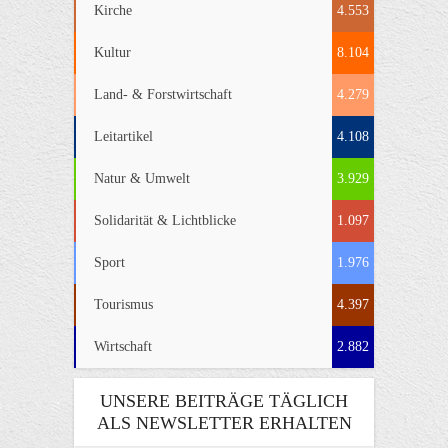
Kirche
4.553
Kultur
8.104
Land- & Forstwirtschaft
4.279
Leitartikel
4.108
Natur & Umwelt
3.929
Solidarität & Lichtblicke
1.097
Sport
1.976
Tourismus
4.397
Wirtschaft
2.882
UNSERE BEITRÄGE TÄGLICH
ALS NEWSLETTER ERHALTEN