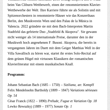
beim Van Cliburn-Wettbewerb, einen der renommiertesten Klavier-
Wettbewerbe der Welt. Ihre Karriere führte sie als Solistin und mit
Spitzenorchestern in renommierte Häuser wie das Konzerthaus
Berlin, den Musikverein Wien und den Palau de la Música in
Valencia. 2022 gründete sie mit dem Bach-Interpreten Martin
Stadtfeld das gefeierte Duo „Stadtfeld & Akopova“. Sie gewann
nicht weniger als 14 internationale Preise, darunter den in der
Musikwelt hoch angesehenen F. Busoni. Akopova, die bereits in
vergangenen Jahren im Duett mit dem Geiger Matthias Well in der
Villa Sawallisch zu hören war, startet ihr erstes Solo-Recital auf
dem grünen Hügel mit virtuosen Klassikern der romantischen
Klavierliteratur mit einem musikalischen Knall.
Programm:
Johann Sebastian Bach (1685 – 1750) –
Siziliana
, arr. Kempff
Felix Mendelssohn Bartholdy (1809 – 1847)
Variations sérieuses
Op. 54
César Franck (1822 – 1890)
Prélude, Fugue et Variation Op. 18
Lewko Rewuzkyj (1889 – 1977)
Sonate Op. 1