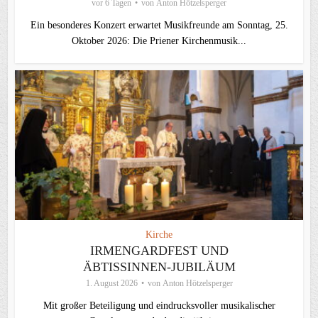
vor 6 Tagen
von
Anton Hötzelsperger
Ein besonderes Konzert erwartet Musikfreunde am Sonntag, 25.
Oktober 2026: Die Priener Kirchenmusik...
Kirche
IRMENGARDFEST UND
ÄBTISSINNEN-JUBILÄUM
1. August 2026
von
Anton Hötzelsperger
Mit großer Beteiligung und eindrucksvoller musikalischer