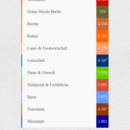
Grüne Woche Berlin
570
Kirche
4.550
Kultur
8.101
Land- & Forstwirtschaft
4.278
Leitartikel
4.107
Natur & Umwelt
3.928
Solidarität & Lichtblicke
1.095
Sport
1.975
Tourismus
4.397
Wirtschaft
2.882