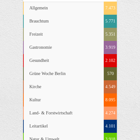
Allgemein
7.473
Brauchtum
5.771
Freizeit
5.351
Gastronomie
3.919
Gesundheit
2.102
Grüne Woche Berlin
570
Kirche
4.549
Kultur
8.095
Land- & Forstwirtschaft
4.274
Leitartikel
4.101
Natur & Umwelt
3.918