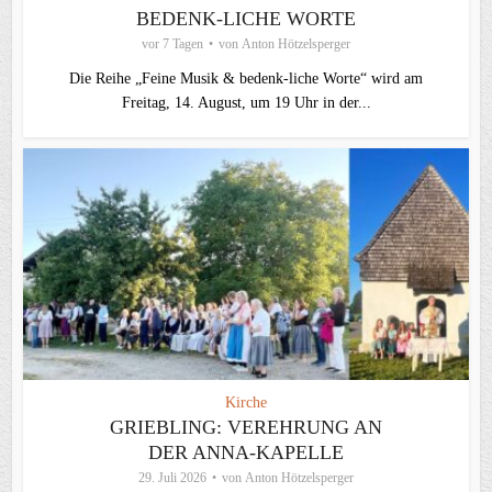
BEDENK-LICHE WORTE
vor 7 Tagen
von
Anton Hötzelsperger
Die Reihe „Feine Musik & bedenk-liche Worte“ wird am
Freitag, 14. August, um 19 Uhr in der...
Kirche
GRIEBLING: VEREHRUNG AN
DER ANNA-KAPELLE
29. Juli 2026
von
Anton Hötzelsperger