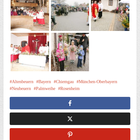
Altenbeuern
Bayern
Chiemgau
München-Oberbayern
Neubeuern
Palmweihe
Rosenheim