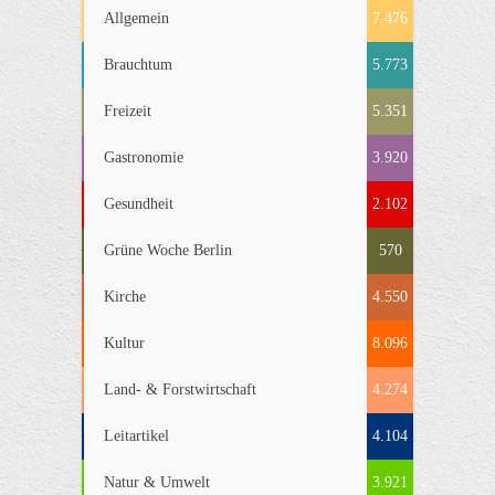
Allgemein
7.476
Brauchtum
5.773
Freizeit
5.351
Gastronomie
3.920
Gesundheit
2.102
Grüne Woche Berlin
570
Kirche
4.550
Kultur
8.096
Land- & Forstwirtschaft
4.274
Leitartikel
4.104
Natur & Umwelt
3.921