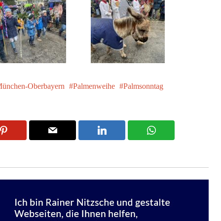
ünchen-Oberbayern
Palmenweihe
Palmsonntag