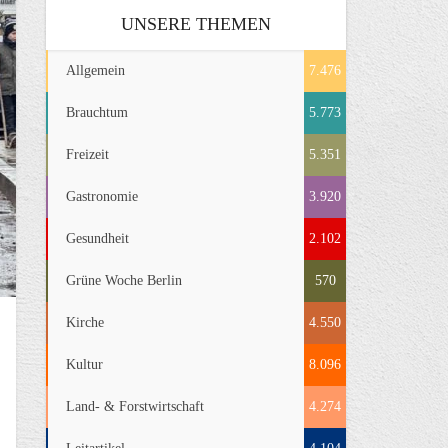
UNSERE THEMEN
Allgemein
7.476
Brauchtum
5.773
Freizeit
5.351
Gastronomie
3.920
Gesundheit
2.102
Grüne Woche Berlin
570
Kirche
4.550
Kultur
8.096
Land- & Forstwirtschaft
4.274