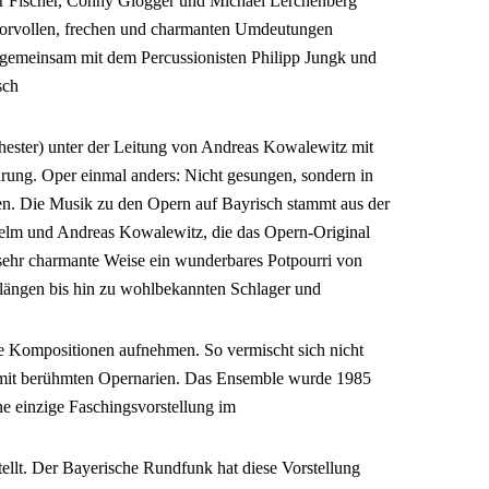
er Fischer, Conny Glogger und Michael Lerchenberg
morvollen, frechen und charmanten Umdeutungen
 gemeinsam mit dem Percussionisten Philipp Jungk und
sch
hester) unter der Leitung von Andreas Kowalewitz mit
hrung. Oper einmal anders: Nicht gesungen, sondern in
en. Die Musik zu den Opern auf Bayrisch stammt aus der
helm und Andreas Kowalewitz, die das Opern-Original
 sehr charmante Weise ein wunderbares Potpourri von
längen bis hin zu wohlbekannten Schlager und
e Kompositionen aufnehmen. So vermischt sich nicht
r mit berühmten Opernarien. Das Ensemble wurde 1985
ne einzige Faschingsvorstellung im
llt. Der Bayerische Rundfunk hat diese Vorstellung