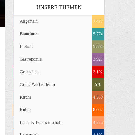
UNSERE THEMEN
Allgemein
7.477
Brauchtum
5.774
Freizeit
5.352
Gastronomie
3.921
Gesundheit
2.102
Grüne Woche Berlin
570
Kirche
4.550
Kultur
8.097
Land- & Forstwirtschaft
4.275