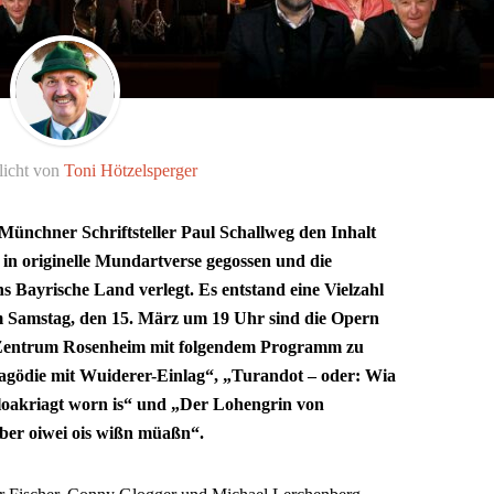
licht von
Toni Hötzelsperger
Münchner Schriftsteller Paul Schallweg den Inhalt
in originelle Mundartverse gegossen und die
s Bayrische Land verlegt. Es entstand eine Vielzahl
 Samstag, den 15. März um 19 Uhr sind die Opern
 Zentrum Rosenheim mit folgendem Programm zu
ragödie mit Wuiderer-Einlag“, „Turandot – oder: Wia
 kloakriagt worn is“ und „Der Lohengrin von
iber oiwei ois wißn müaßn“.