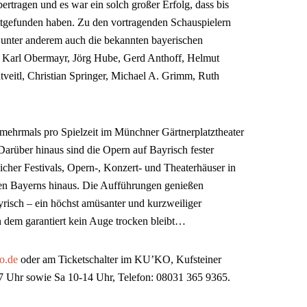
rtragen und es war ein solch großer Erfolg, dass bis
attgefunden haben. Zu den vortragenden Schauspielern
 unter anderem auch die bekannten bayerischen
 Karl Obermayr, Jörg Hube, Gerd Anthoff, Helmut
eitl, Christian Springer, Michael A. Grimm, Ruth
 mehrmals pro Spielzeit im Münchner Gärtnerplatztheater
Darüber hinaus sind die Opern auf Bayrisch fester
eicher Festivals, Opern-, Konzert- und Theaterhäuser in
en Bayerns hinaus. Die Aufführungen genießen
yrisch – ein höchst amüsanter und kurzweiliger
 dem garantiert kein Auge trocken bleibt…
o.de
oder am Ticketschalter im KU’KO, Kufsteiner
17 Uhr sowie Sa 10-14 Uhr, Telefon: 08031 365 9365.