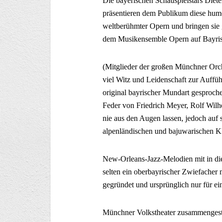
Die bayerischen Schauspielstars Diet
präsentieren dem Publikum diese hu
weltberühmter Opern und bringen sie
dem Musikensemble Opern auf Bayri
(Mitglieder der großen Münchner Orc
viel Witz und Leidenschaft zur Auffü
original bayrischer Mundart gesproch
Feder von Friedrich Meyer, Rolf Wil
nie aus den Augen lassen, jedoch auf
alpenländischen und bajuwarischen K
New-Orleans-Jazz-Melodien mit in di
selten ein oberbayrischer Zwiefache
gegründet und ursprünglich nur für ei
Münchner Volkstheater zusammengeste