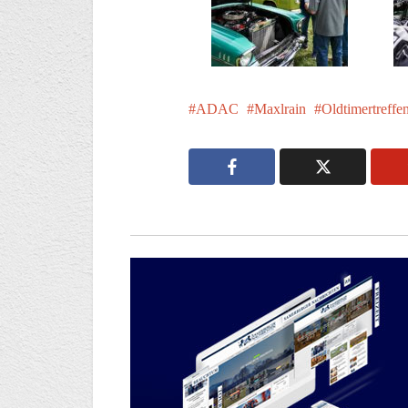
ADAC
Maxlrain
Oldtimertreffe