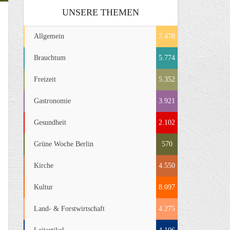
UNSERE THEMEN
Allgemein
7.478
Brauchtum
5.774
Freizeit
5.352
Gastronomie
3.921
Gesundheit
2.102
Grüne Woche Berlin
570
Kirche
4.550
Kultur
8.097
Land- & Forstwirtschaft
4.275