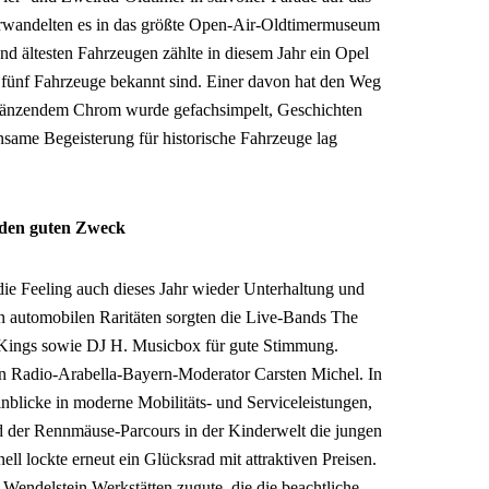
rwandelten es in das größte Open-Air-Oldtimermuseum
d ältesten Fahrzeugen zählte in diesem Jahr ein Opel
fünf Fahrzeuge bekannt sind. Einer davon hat den Weg
länzendem Chrom wurde gefachsimpelt, Geschichten
nsame Begeisterung für historische Fahrzeuge lag
 den guten Zweck
 Feeling auch dieses Jahr wieder Unterhaltung und
n automobilen Raritäten sorgten die Live-Bands The
Kings sowie DJ H. Musicbox für gute Stimmung.
on Radio-Arabella-Bayern-Moderator Carsten Michel. In
blicke in moderne Mobilitäts- und Serviceleistungen,
der Rennmäuse-Parcours in der Kinderwelt die jungen
nell lockte erneut ein Glücksrad mit attraktiven Preisen.
 Wendelstein Werkstätten zugute, die die beachtliche