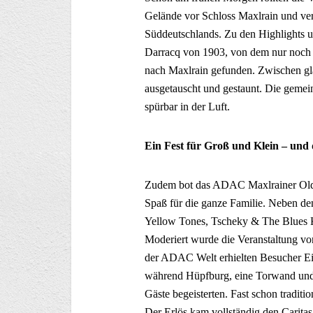
Gelände vor Schloss Maxlrain und ve
Süddeutschlands. Zu den Highlights un
Darracq von 1903, von dem nur noch 
nach Maxlrain gefunden. Zwischen g
ausgetauscht und gestaunt. Die gemei
spürbar in der Luft.
Ein Fest für Groß und Klein – und
Zudem bot das ADAC Maxlrainer Oldie
Spaß für die ganze Familie. Neben de
Yellow Tones, Tscheky & The Blues 
Moderiert wurde die Veranstaltung v
der ADAC Welt erhielten Besucher Ein
während Hüpfburg, eine Torwand und 
Gäste begeisterten. Fast schon traditio
Der Erlös kam vollständig den Caritas