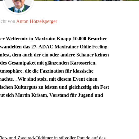
icht von
Anton Hötzelsperger
r Wettermix in Maxlrain: Knapp 10.000 Besucher
rwandelten das 27. ADAC Maxlrainer Oldie Feeling
enfest, dem auch der ein oder andere Schauer keinen
ndes Gesamtpaket mit glänzenden Karosserien,
mosphäre, die die Faszination für klassische
achte. „Wir sind stolz, mit diesem Event einen
schen Kulturguts zu leisten und gleichzeitig ein Fest
freut sich Martin Krisam, Vorstand für Jugend und
er- und Zweirad-Oldtimer in stilvoller Parade auf das