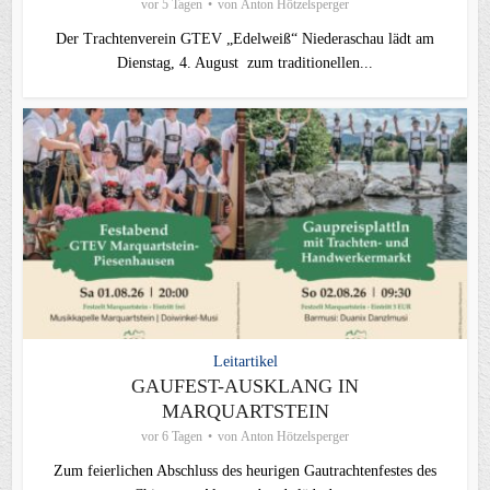
vor 5 Tagen
von
Anton Hötzelsperger
Der Trachtenverein GTEV „Edelweiß“ Niederaschau lädt am
Dienstag, 4. August zum traditionellen...
Leitartikel
GAUFEST-AUSKLANG IN
MARQUARTSTEIN
vor 6 Tagen
von
Anton Hötzelsperger
Zum feierlichen Abschluss des heurigen Gautrachtenfestes des