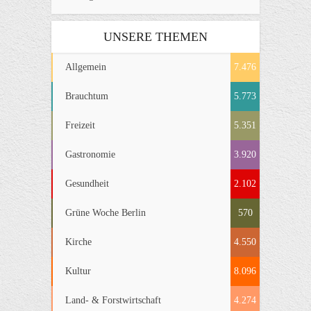
UNSERE THEMEN
Allgemein
7.476
Brauchtum
5.773
Freizeit
5.351
Gastronomie
3.920
Gesundheit
2.102
Grüne Woche Berlin
570
Kirche
4.550
Kultur
8.096
Land- & Forstwirtschaft
4.274