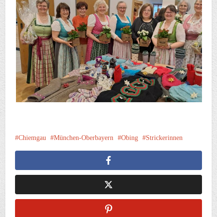
Chiemgau
München-Oberbayern
Obing
Strickerinnen