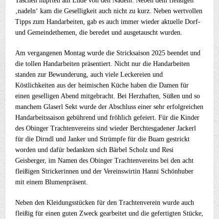
Taschen hüpften am Ende von den Nadeln. Neben dem fleißigen
‚nadeln‘ kam die Geselligkeit auch nicht zu kurz. Neben wertvollen
Tipps zum Handarbeiten, gab es auch immer wieder aktuelle Dorf-
und Gemeindethemen, die beredet und ausgetauscht wurden.
Am vergangenen Montag wurde die Stricksaison 2025 beendet und
die tollen Handarbeiten präsentiert. Nicht nur die Handarbeiten
standen zur Bewunderung, auch viele Leckereien und
Köstlichkeiten aus der heimischen Küche haben die Damen für
einen geselligen Abend mitgebracht. Bei Herzhaften, Süßen und so
manchem Glaserl Sekt wurde der Abschluss einer sehr erfolgreichen
Handarbeitssaison gebührend und fröhlich gefeiert. Für die Kinder
des Obinger Trachtenvereins sind wieder Berchtesgadener Jackerl
für die Dirndl und Janker und Strümpfe für die Buam gestrickt
worden und dafür bedankten sich Bärbel Scholz und Resi
Geisberger, im Namen des Obinger Trachtenvereins bei den acht
fleißigen Strickerinnen und der Vereinswirtin Hanni Schönhuber
mit einem Blumenpräsent.
Neben den Kleidungsstücken für den Trachtenverein wurde auch
fleißig für einen guten Zweck gearbeitet und die gefertigten Stücke,