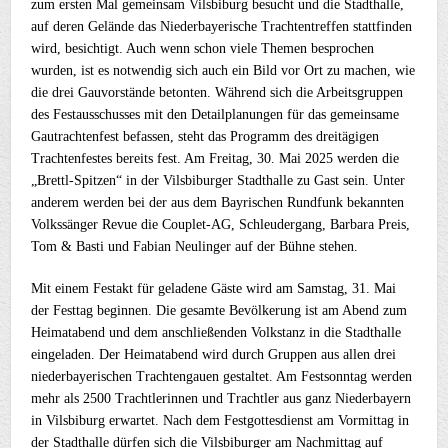
zum ersten Mal gemeinsam Vilsbiburg besucht und die Stadthalle,
auf deren Gelände das Niederbayerische Trachtentreffen stattfinden
wird, besichtigt. Auch wenn schon viele Themen besprochen
wurden, ist es notwendig sich auch ein Bild vor Ort zu machen, wie
die drei Gauvorstände betonten. Während sich die Arbeitsgruppen
des Festausschusses mit den Detailplanungen für das gemeinsame
Gautrachtenfest befassen, steht das Programm des dreitägigen
Trachtenfestes bereits fest. Am Freitag, 30. Mai 2025 werden die
„Brettl-Spitzen“ in der Vilsbiburger Stadthalle zu Gast sein. Unter
anderem werden bei der aus dem Bayrischen Rundfunk bekannten
Volkssänger Revue die Couplet-AG, Schleudergang, Barbara Preis,
Tom & Basti und Fabian Neulinger auf der Bühne stehen.
Mit einem Festakt für geladene Gäste wird am Samstag, 31. Mai
der Festtag beginnen. Die gesamte Bevölkerung ist am Abend zum
Heimatabend und dem anschließenden Volkstanz in die Stadthalle
eingeladen. Der Heimatabend wird durch Gruppen aus allen drei
niederbayerischen Trachtengauen gestaltet. Am Festsonntag werden
mehr als 2500 Trachtlerinnen und Trachtler aus ganz Niederbayern
in Vilsbiburg erwartet. Nach dem Festgottesdienst am Vormittag in
der Stadthalle dürfen sich die Vilsbiburger am Nachmittag auf