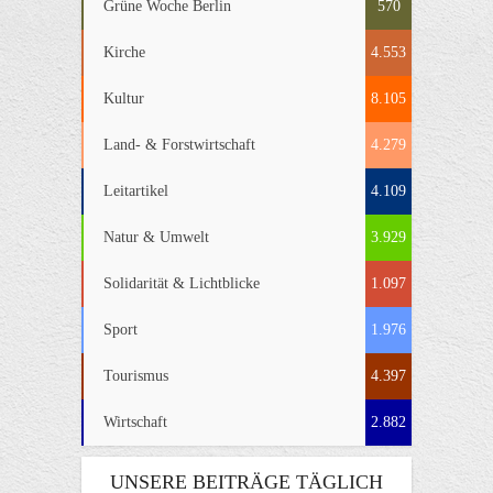
Grüne Woche Berlin
570
Kirche
4.553
Kultur
8.105
Land- & Forstwirtschaft
4.279
Leitartikel
4.109
Natur & Umwelt
3.929
Solidarität & Lichtblicke
1.097
Sport
1.976
Tourismus
4.397
Wirtschaft
2.882
UNSERE BEITRÄGE TÄGLICH