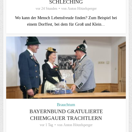
SCHLECHING
vor 24 Stunden
von
Anton Hötzelsperger
Wo kann der Mensch Lebensfreude finden? Zum Beispiel bei
einem Dorffest, bei dem für Groß und Klein...
Brauchtum
BAYERNBUND GRATULIERTE
CHIEMGAUER TRACHTLERN
vor 1 Tag
von
Anton Hötzelsperger