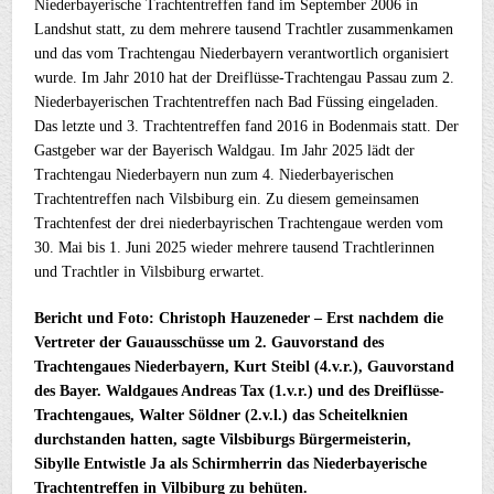
Niederbayerische Trachtentreffen fand im September 2006 in
Landshut statt, zu dem mehrere tausend Trachtler zusammenkamen
und das vom Trachtengau Niederbayern verantwortlich organisiert
wurde. Im Jahr 2010 hat der Dreiflüsse-Trachtengau Passau zum 2.
Niederbayerischen Trachtentreffen nach Bad Füssing eingeladen.
Das letzte und 3. Trachtentreffen fand 2016 in Bodenmais statt. Der
Gastgeber war der Bayerisch Waldgau. Im Jahr 2025 lädt der
Trachtengau Niederbayern nun zum 4. Niederbayerischen
Trachtentreffen nach Vilsbiburg ein. Zu diesem gemeinsamen
Trachtenfest der drei niederbayrischen Trachtengaue werden vom
30. Mai bis 1. Juni 2025 wieder mehrere tausend Trachtlerinnen
und Trachtler in Vilsbiburg erwartet.
Bericht und Foto: Christoph Hauzeneder –
Erst nachdem die
Vertreter der Gauausschüsse um 2. Gauvorstand des
Trachtengaues Niederbayern, Kurt Steibl (4.v.r.), Gauvorstand
des Bayer. Waldgaues Andreas Tax (1.v.r.) und des Dreiflüsse-
Trachtengaues, Walter Söldner (2.v.l.) das Scheitelknien
durchstanden hatten, sagte Vilsbiburgs Bürgermeisterin,
Sibylle Entwistle Ja als Schirmherrin das Niederbayerische
Trachtentreffen in Vilbiburg zu behüten.