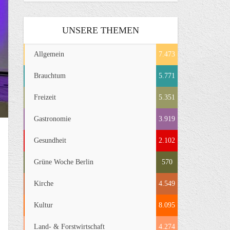
UNSERE THEMEN
Allgemein
7.473
Brauchtum
5.771
Freizeit
5.351
Gastronomie
3.919
Gesundheit
2.102
Grüne Woche Berlin
570
Kirche
4.549
Kultur
8.095
Land- & Forstwirtschaft
4.274