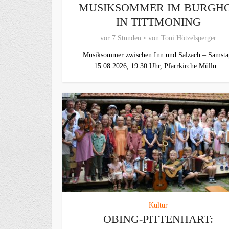
MUSIKSOMMER IM BURGH
IN TITTMONING
vor 7 Stunden
von
Toni Hötzelsperger
Musiksommer zwischen Inn und Salzach – Samsta
15.08.2026, 19:30 Uhr, Pfarrkirche Mülln...
Kultur
OBING-PITTENHART: