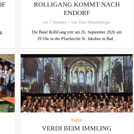
OF
ROLLIGANG KOMMT NACH
ENDORF
vor 7 Stunden
von
Toni Hötzelsperger
g,
Die Band RolliGang tritt am 26. September 2026 um
19 Uhr in der Pfarrkirche St. Jakobus in Bad...
Kultur
VERDI BEIM IMMLING