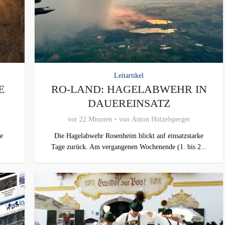
Leitartikel
E
RO-LAND: HAGELABWEHR IN
DAUEREINSATZ
vor 22 Minuten
von
Anton Hötzelsperger
e
Die Hagelabwehr Rosenheim blickt auf einsatzstarke
Tage zurück. Am vergangenen Wochenende (1. bis 2...