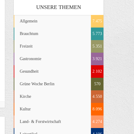
UNSERE THEMEN
Allgemein
7.475
Brauchtum
5.773
Freizeit
5.351
Gastronomie
3.921
Gesundheit
2.102
Grüne Woche Berlin
570
Kirche
4.550
Kultur
8.096
Land- & Forstwirtschaft
4.274