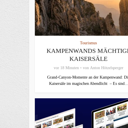
Tourismus
KAMPENWANDS MÄCHTIG
KAISERSÄLE
vor 18 Minuten
von
Anton Hötzelsperger
Grand-Canyon-Momente an der Kampenwand: Di
Kaisersäle im magischen Abendlicht – Es sind...