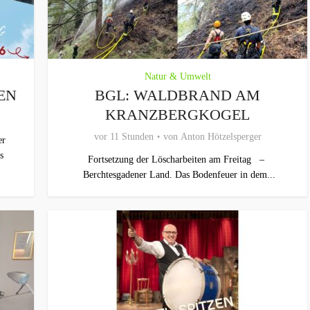
Natur & Umwelt
EN
BGL: WALDBRAND AM
KRANZBERGKOGEL
vor 11 Stunden
von
Anton Hötzelsperger
er
s
Fortsetzung der Löscharbeiten am Freitag –
Berchtesgadener Land. Das Bodenfeuer in dem...