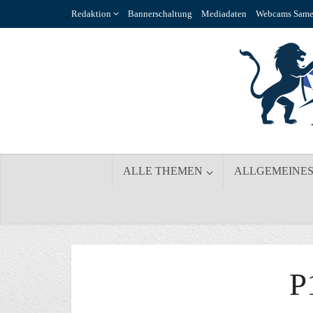
Redaktion
Bannerschaltung
Mediadaten
Webcams Same
ALLE THEMEN
ALLGEMEINE
P