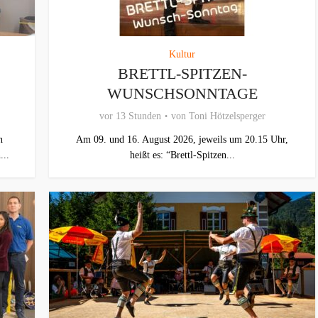
Kultur
BRETTL-SPITZEN-
WUNSCHSONNTAGE
vor 13 Stunden
von
Toni Hötzelsperger
n
Am 09. und 16. August 2026, jeweils um 20.15 Uhr,
...
heißt es: “Brettl-Spitzen...