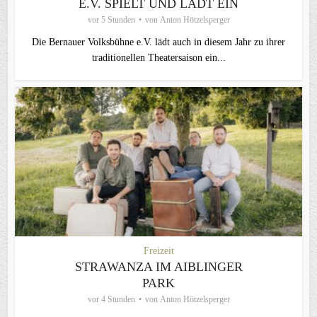
E.V. SPIELT UND LÄDT EIN
vor 5 Stunden
von
Anton Hötzelsperger
Die Bernauer Volksbühne e.V. lädt auch in diesem Jahr zu ihrer
traditionellen Theater­saison ein...
Freizeit
STRAWANZA IM AIBLINGER
PARK
vor 4 Stunden
von
Anton Hötzelsperger