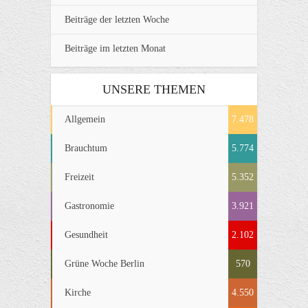
Beiträge der letzten Woche
Beiträge im letzten Monat
UNSERE THEMEN
Allgemein
7.478
Brauchtum
5.774
Freizeit
5.352
Gastronomie
3.921
Gesundheit
2.102
Grüne Woche Berlin
570
Kirche
4.550