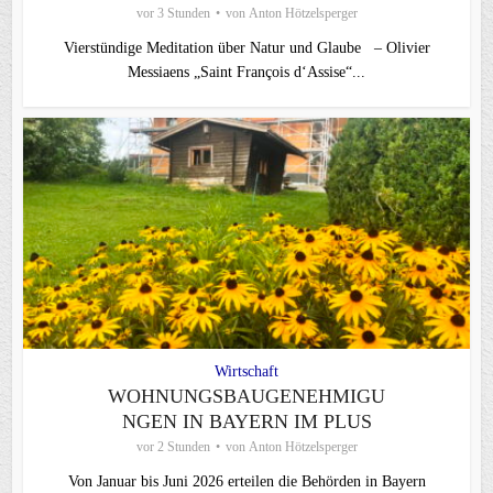
vor 3 Stunden
von
Anton Hötzelsperger
Vierstündige Meditation über Natur und Glaube – Olivier
Messiaens „Saint François d‘Assise“...
Wirtschaft
WOHNUNGSBAUGENEHMIGU
NGEN IN BAYERN IM PLUS
vor 2 Stunden
von
Anton Hötzelsperger
Von Januar bis Juni 2026 erteilen die Behörden in Bayern