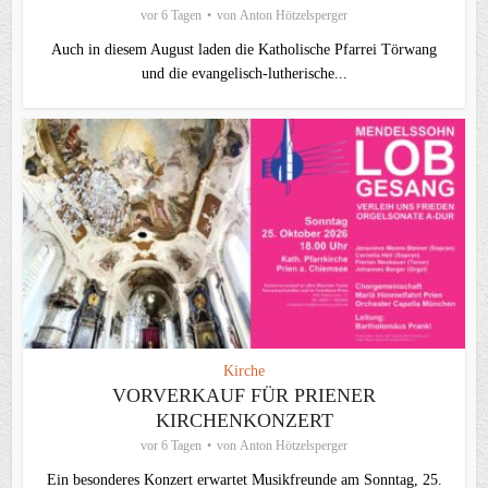
vor 6 Tagen
von
Anton Hötzelsperger
Auch in diesem August laden die Katholische Pfarrei Törwang
und die evangelisch‑lutherische...
Kirche
VORVERKAUF FÜR PRIENER
KIRCHENKONZERT
vor 6 Tagen
von
Anton Hötzelsperger
Ein besonderes Konzert erwartet Musikfreunde am Sonntag, 25.