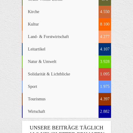
Kirche
4.550
Kultur
8.100
Land- & Forstwirtschaft
4.277
Leitartikel
4.107
Natur & Umwelt
3.928
Solidarität & Lichtblicke
1.095
Sport
1.975
Tourismus
4.397
Wirtschaft
2.882
UNSERE BEITRÄGE TÄGLICH