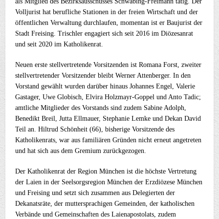
als Mitglied des Bezirksausschusses Schwabing-Freimann tätig. Der
Volljurist hat berufliche Stationen in der freien Wirtschaft und der
öffentlichen Verwaltung durchlaufen, momentan ist er Baujurist der
Stadt Freising. Trischler engagiert sich seit 2016 im Diözesanrat
und seit 2020 im Katholikenrat.
Neuen erste stellvertretende Vorsitzenden ist Romana Forst, zweiter
stellvertretender Vorsitzender bleibt Werner Attenberger. In den
Vorstand gewählt wurden darüber hinaus Johannes Engel, Valerie
Gastager, Uwe Globisch, Elvira Holzmayr-Goppel und Anto Tadic;
amtliche Mitglieder des Vorstands sind zudem Sabine Adolph,
Benedikt Breil, Jutta Ellmauer, Stephanie Lemke und Dekan David
Teil an. Hiltrud Schönheit (66), bisherige Vorsitzende des
Katholikenrats, war aus familiären Gründen nicht erneut angetreten
und hat sich aus dem Gremium zurückgezogen.
Der Katholikenrat der Region München ist die höchste Vertretung
der Laien in der Seelsorgsregion München der Erzdiözese München
und Freising und setzt sich zusammen aus Delegierten der
Dekanatsräte, der muttersprachigen Gemeinden, der katholischen
Verbände und Gemeinschaften des Laienapostolats, zudem