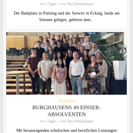
vor 2 Tagen
von
Toni Hötzelsperger
Der Badeplatz in Pietzing und der Seewirt in Ecking, beide am
Simssee gelegen, gehören dem...
Allgemein
BURGHAUSENS 49 EINSER-
ABSOLVENTEN
vor 2 Tagen
von
Toni Hötzelsperger
Mit herausragenden schulischen und beruflichen Leistungen