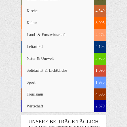
Kirche
4.549
Kultur
8.095
Land- & Forstwirtschaft
4.274
Leitartikel
4.103
Natur & Umwelt
3.920
Solidarität & Lichtblicke
1.090
Sport
1.973
Tourismus
4.396
Wirtschaft
2.879
UNSERE BEITRÄGE TÄGLICH