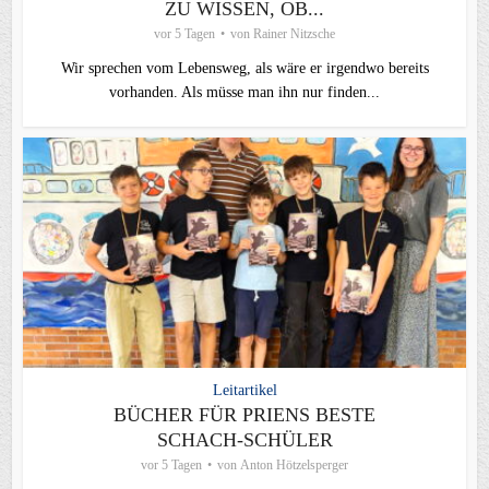
ZU WISSEN, OB...
vor 5 Tagen
von
Rainer Nitzsche
Wir sprechen vom Lebensweg, als wäre er irgendwo bereits
vorhanden. Als müsse man ihn nur finden...
Leitartikel
BÜCHER FÜR PRIENS BESTE
SCHACH-SCHÜLER
vor 5 Tagen
von
Anton Hötzelsperger