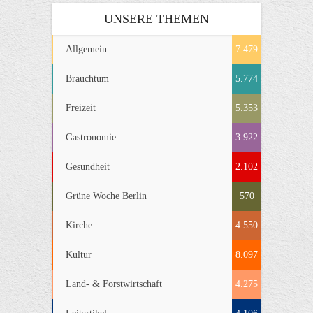
UNSERE THEMEN
Allgemein
7.479
Brauchtum
5.774
Freizeit
5.353
Gastronomie
3.922
Gesundheit
2.102
Grüne Woche Berlin
570
Kirche
4.550
Kultur
8.097
Land- & Forstwirtschaft
4.275