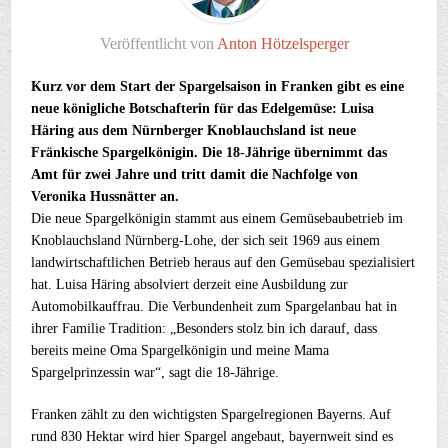
Veröffentlicht von
Anton Hötzelsperger
Kurz vor dem Start der Spargelsaison in Franken gibt es eine
neue königliche Botschafterin für das Edelgemüse: Luisa
Häring aus dem Nürnberger Knoblauchsland ist neue
Fränkische Spargelkönigin. Die 18-Jährige übernimmt das
Amt für zwei Jahre und tritt damit die Nachfolge von
Veronika Hussnätter an.
Die neue Spargelkönigin stammt aus einem Gemüsebaubetrieb im
Knoblauchsland Nürnberg-Lohe, der sich seit 1969 aus einem
landwirtschaftlichen Betrieb heraus auf den Gemüsebau spezialisiert
hat. Luisa Häring absolviert derzeit eine Ausbildung zur
Automobilkauffrau. Die Verbundenheit zum Spargelanbau hat in
ihrer Familie Tradition: „Besonders stolz bin ich darauf, dass
bereits meine Oma Spargelkönigin und meine Mama
Spargelprinzessin war“, sagt die 18-Jährige.
Franken zählt zu den wichtigsten Spargelregionen Bayerns. Auf
rund 830 Hektar wird hier Spargel angebaut, bayernweit sind es