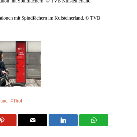
ation mit Spindfächern, © TVB Kufsteinerland
ationen mit Spindfächern im Kufsteinerland, © TVB
Land
Tirol