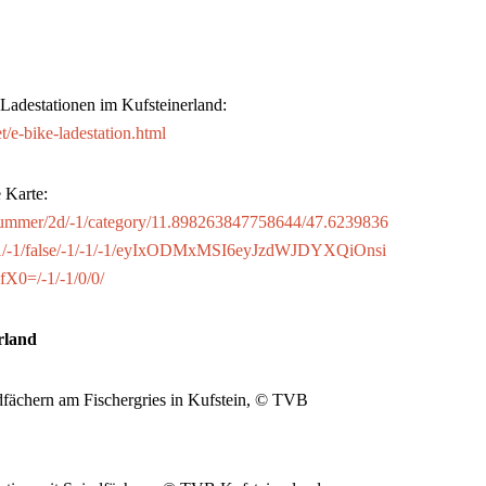
Ladestationen im Kufsteinerland:
t/e-bike-ladestation.html
e Karte:
_summer/2d/-1/category/11.898263847758644/47.6239836
1/-1/false/-1/-1/-1/eyIxODMxMSI6eyJzdWJDYXQiOnsi
=/-1/-1/0/0/
erland
dfächern am Fischergries in Kufstein, © TVB