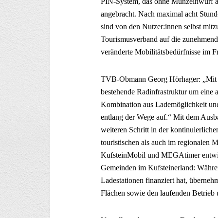
PIN-System, das ohne Münzeinwurf au
angebracht. Nach maximal acht Stunde
sind von den Nutzer:innen selbst mitz
Tourismusverband auf die zunehmend
veränderte Mobilitätsbedürfnisse im Fr
TVB-Obmann Georg Hörhager: „Mit de
bestehende Radinfrastruktur um eine 
Kombination aus Lademöglichkeit und
entlang der Wege auf.“ Mit dem Ausbau
weiteren Schritt in der kontinuierlic
touristischen als auch im regionalen
KufsteinMobil und MEGAtimer entwick
Gemeinden im Kufsteinerland: Währe
Ladestationen finanziert hat, überneh
Flächen sowie den laufenden Betrieb 