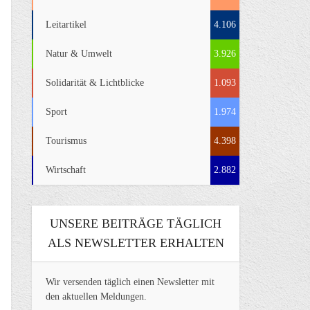
Leitartikel
4.106
Natur & Umwelt
3.926
Solidarität & Lichtblicke
1.093
Sport
1.974
Tourismus
4.398
Wirtschaft
2.882
UNSERE BEITRÄGE TÄGLICH
ALS NEWSLETTER ERHALTEN
Wir versenden täglich einen Newsletter mit
den aktuellen Meldungen.