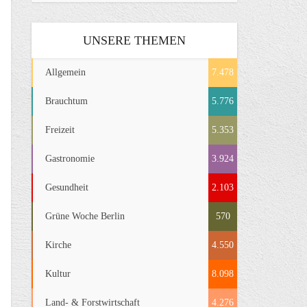
UNSERE THEMEN
Allgemein
7.478
Brauchtum
5.776
Freizeit
5.353
Gastronomie
3.924
Gesundheit
2.103
Grüne Woche Berlin
570
Kirche
4.550
Kultur
8.098
Land- & Forstwirtschaft
4.276