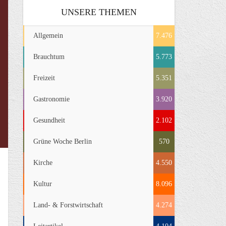
UNSERE THEMEN
Allgemein
7.476
Brauchtum
5.773
Freizeit
5.351
Gastronomie
3.920
Gesundheit
2.102
Grüne Woche Berlin
570
Kirche
4.550
Kultur
8.096
Land- & Forstwirtschaft
4.274