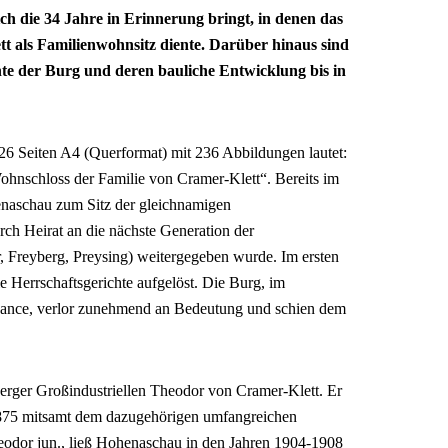
ich die 34 Jahre in Erinnerung bringt, in denen das
tt als Familienwohnsitz diente. Darüber hinaus sind
te der Burg und deren bauliche Entwicklung bis in
26 Seiten A4 (Querformat) mit 236 Abbildungen lautet:
nschloss der Familie von Cramer-Klett“. Bereits im
enaschau zum Sitz der gleichnamigen
urch Heirat an die nächste Generation der
, Freyberg, Preysing) weitergegeben wurde. Im ersten
e Herrschaftsgerichte aufgelöst. Die Burg, im
ssance, verlor zunehmend an Bedeutung und schien dem
erger Großindustriellen Theodor von Cramer-Klett. Er
 1875 mitsamt dem dazugehörigen umfangreichen
eodor jun., ließ Hohenaschau in den Jahren 1904-1908