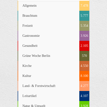
Allgemein
7.478
Brauchtum
5.777
Freizeit
5.354
Gastronomie
3.926
Gesundheit
2.105
Grüne Woche Berlin
570
Kirche
4.550
Kultur
8.100
Land- & Forstwirtschaft
4.277
Leitartikel
4.107
Natur & Umwelt
3.928