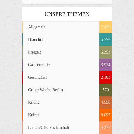
UNSERE THEMEN
Allgemein
7.478
Brauchtum
5.776
Freizeit
5.353
Gastronomie
3.924
Gesundheit
2.103
Grüne Woche Berlin
570
Kirche
4.550
Kultur
8.097
Land- & Forstwirtschaft
4.276