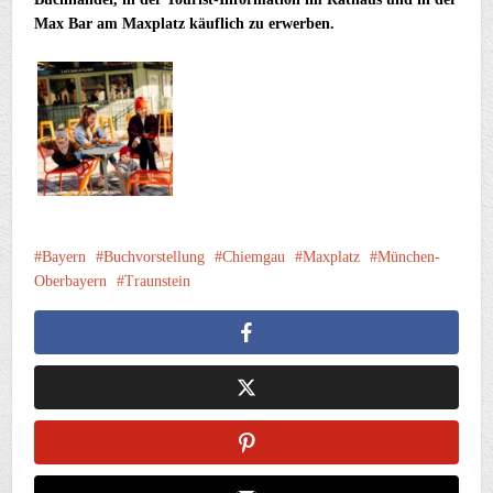
Max Bar am Maxplatz käuflich zu erwerben.
Bayern
Buchvorstellung
Chiemgau
Maxplatz
München-
Oberbayern
Traunstein