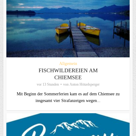
Allgemein
FISCHWILDEREIEN AM
CHIEMSEE
vor 13 Stunden
von
Anton Hötzelsperger
Mit Beginn der Sommerferien kam es auf dem Chiemsee zu
insgesamt vier Strafanzeigen wegen...