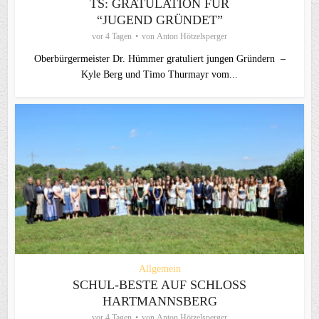
TS: GRATULATION FÜR
“JUGEND GRÜNDET”
vor 4 Tagen
von
Anton Hötzelsperger
Oberbürgermeister Dr. Hümmer gratuliert jungen Gründern –
Kyle Berg und Timo Thurmayr vom...
Allgemein
SCHUL-BESTE AUF SCHLOSS
HARTMANNSBERG
vor 4 Tagen
von
Anton Hötzelsperger