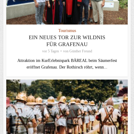
Tourismus
EIN NEUES TOR ZUR WILDNIS
FÜR GRAFENAU
vor 5 Tagen
von
Günther Freund
Attraktion im KurErlebnispark BÄREAL beim Säumerfest
eröffnet Grafenau. Der Rothirsch röhrt, wenn...