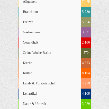
Allgemein
7.479
Brauchtum
5.780
Freizeit
5.356
Gastronomie
3.931
Gesundheit
2.106
Grüne Woche Berlin
570
Kirche
4.553
Kultur
8.104
Land- & Forstwirtschaft
4.279
Leitartikel
4.108
Natur & Umwelt
3.929