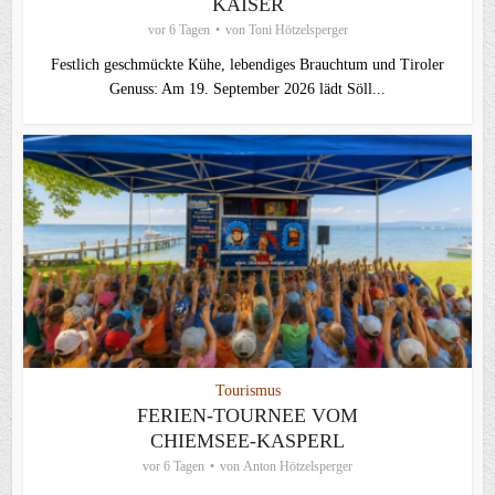
KAISER
vor 6 Tagen
von
Toni Hötzelsperger
Festlich geschmückte Kühe, lebendiges Brauchtum und Tiroler
Genuss: Am 19. September 2026 lädt Söll...
Tourismus
FERIEN-TOURNEE VOM
CHIEMSEE-KASPERL
vor 6 Tagen
von
Anton Hötzelsperger