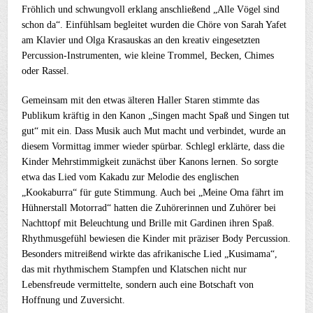
Fröhlich und schwungvoll erklang anschließend „Alle Vögel sind
schon da“. Einfühlsam begleitet wurden die Chöre von Sarah Yafet
am Klavier und Olga Krasauskas an den kreativ eingesetzten
Percussion-Instrumenten, wie kleine Trommel, Becken, Chimes
oder Rassel.
Gemeinsam mit den etwas älteren Haller Staren stimmte das
Publikum kräftig in den Kanon „Singen macht Spaß und Singen tut
gut“ mit ein. Dass Musik auch Mut macht und verbindet, wurde an
diesem Vormittag immer wieder spürbar. Schlegl erklärte, dass die
Kinder Mehrstimmigkeit zunächst über Kanons lernen. So sorgte
etwa das Lied vom Kakadu zur Melodie des englischen
„Kookaburra“ für gute Stimmung. Auch bei „Meine Oma fährt im
Hühnerstall Motorrad“ hatten die Zuhörerinnen und Zuhörer bei
Nachttopf mit Beleuchtung und Brille mit Gardinen ihren Spaß.
Rhythmusgefühl bewiesen die Kinder mit präziser Body Percussion.
Besonders mitreißend wirkte das afrikanische Lied „Kusimama“,
das mit rhythmischem Stampfen und Klatschen nicht nur
Lebensfreude vermittelte, sondern auch eine Botschaft von
Hoffnung und Zuversicht.