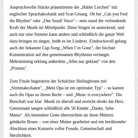
Anspruchsvolle Stücke präsentierten die „Haller Lerchen“ mit
englischer Sprachakrobatik und Scat-Gesang. Ob bei „Can you Feel
the Rhythm“ oder „One Small Voice“ – stets stand die verbindende
Kraft der Musik im Mittelpunkt. Denn Singen ist ansteckend, und
auch nur eine Stimme kann andere und schließlich die ganze Welt
dazu bringen zu singen, heißt es im Liedtext. Eindrucksvoll gelang
auch der bekannte Cup-Song „When I’m Gone“, der höchste
Konzentration auf den gemeinsamen Rhythmus verlangte.
Mehrstimmig erklang außerdem „Alles nur geklaut“ von den
„Prinzen“.
Zum Finale begeisterte der Schulchor Heilingbrunn mit
„Stimmakrobaten“, „Mein Opa ist ein optimaler Typ“ – so kamen
auch die Opas zu ihrem Recht – und „Music is everywhere“. Die
Botschaft war klar: Musik ist überall und erreicht direkt das Herz.
Gemeinsam sangen schließlich alle 50 Kinder „Danke, liebe
Mama“. Als besondere Geste überreichten sie ihren Müttern
gehäkelte Rosen – von einer Mutter gearbeitet und ein berührender
Abschluss eines Konzerts voller Freude, Gemeinschaft und
Herzlichkeit.