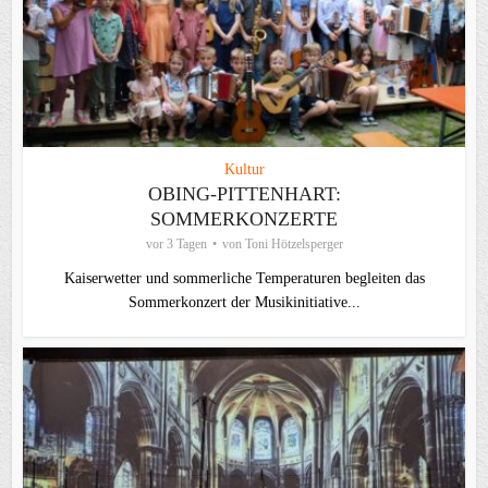
Kultur
OBING-PITTENHART:
SOMMERKONZERTE
vor 3 Tagen
von
Toni Hötzelsperger
Kaiserwetter und sommerliche Temperaturen begleiten das
Sommerkonzert der Musikinitiative...