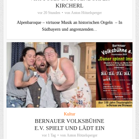
KIRCHERL
vor 20 Stunden
von
Anton Hötzelsperger
Alpenbaroque – virtuose Musik an historischen Orgeln – In
Südbayern und angrenzenden...
Kultur
BERNAUER VOLKSBÜHNE
E.V. SPIELT UND LÄDT EIN
vor 1 Tag
von
Anton Hötzelsperger