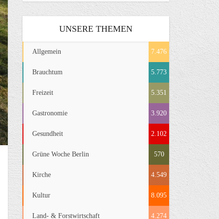
UNSERE THEMEN
Allgemein
7.476
Brauchtum
5.773
Freizeit
5.351
Gastronomie
3.920
Gesundheit
2.102
Grüne Woche Berlin
570
Kirche
4.549
Kultur
8.095
Land- & Forstwirtschaft
4.274