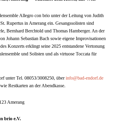
ensemble Allegro con brio unter der Leitung von Judith
e St. Rupertus in Amerang ein. Gesangssolisten sind
rle, Bernhard Berchtold und Thomas Hamberger. An der
von Johann Sebastian Bach sowie eigene Improvisationen
s Konzerts erklingt seine 2025 entstandene Vertonung
lensemble und Solisten und als virtuose Toccata für
orf unter Tel. 08053/3008250, über
info@bad-endorf.de
owie Restkarten an der Abendkasse.
83123 Amerang
n brio e.V.