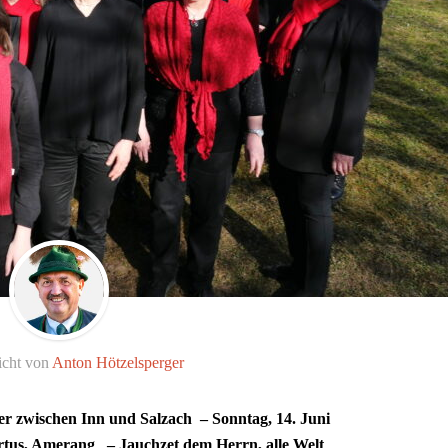
icht von
Anton Hötzelsperger
r zwischen Inn und Salzach –
Sonntag, 14. Juni
pertus, Amerang –
Jauchzet dem Herrn, alle Welt