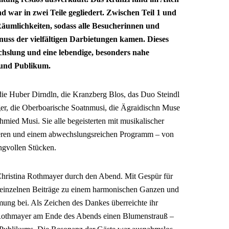
nd war in zwei Teile gegliedert. Zwischen Teil 1 und
Räumlichkeiten, sodass alle Besucherinnen und
nuss der vielfältigen Darbietungen kamen. Dieses
hslung und eine lebendige, besonders nahe
und Publikum.
die Huber Dirndln, die Kranzberg Blos, das Duo Steindl
r, die Oberboarische Soatnmusi, die Ägraidischn Muse
mied Musi. Sie alle begeisterten mit musikalischer
ieren und einem abwechslungsreichen Programm – von
ngvollen Stücken.
Christina Rothmayer durch den Abend. Mit Gespür für
einzelnen Beiträge zu einem harmonischen Ganzen und
ung bei. Als Zeichen des Dankes überreichte ihr
Rothmayer am Ende des Abends einen Blumenstrauß –