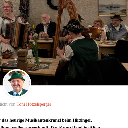
licht von
Toni Hötzelsperger
das heurige Musikantenkranzl beim Hirzinger.
ltung restlos ausverkauft. Das Kranzl fand im Alten