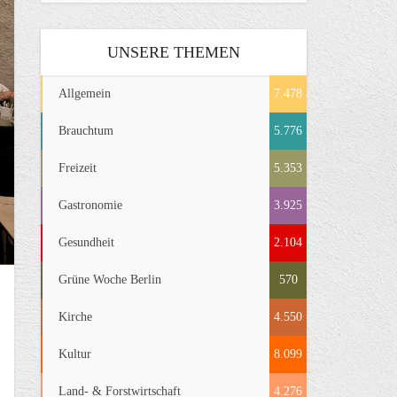
UNSERE THEMEN
Allgemein
7.478
Brauchtum
5.776
Freizeit
5.353
Gastronomie
3.925
Gesundheit
2.104
Grüne Woche Berlin
570
Kirche
4.550
Kultur
8.099
Land- & Forstwirtschaft
4.276