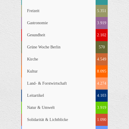
Freizeit
5.351
Gastronomie
3.919
Gesundheit
2.102
Grüne Woche Berlin
570
Kirche
4.549
Kultur
8.095
Land- & Forstwirtschaft
4.274
Leitartikel
4.103
Natur & Umwelt
3.919
Solidarität & Lichtblicke
1.090