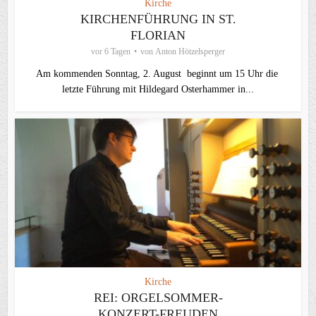
Kirche
KIRCHENFÜHRUNG IN ST.
FLORIAN
vor 6 Tagen
von
Anton Hötzelsperger
Am kommenden Sonntag, 2. August beginnt um 15 Uhr die
letzte Führung mit Hildegard Osterhammer in...
Kirche
REI: ORGELSOMMER-
KONZERT-FREUDEN