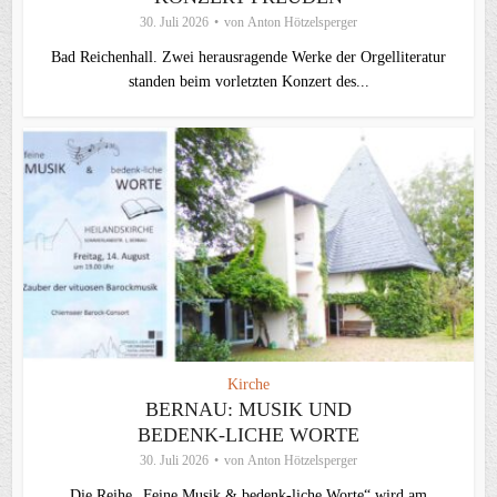
30. Juli 2026
von
Anton Hötzelsperger
Bad Reichenhall. Zwei herausragende Werke der Orgelliteratur
standen beim vorletzten Konzert des...
Kirche
BERNAU: MUSIK UND
BEDENK-LICHE WORTE
30. Juli 2026
von
Anton Hötzelsperger
Die Reihe „Feine Musik & bedenk-liche Worte“ wird am